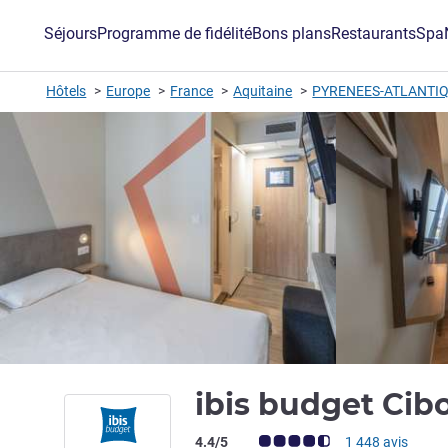
Séjours
Programme de fidélité
Bons plans
Restaurants
Spa
Hôtels
Europe
France
Aquitaine
PYRENEES-ATLANTI
ibis budget Cib
Note Avis clients (Note ALL)
4.4/5
1 448 avis