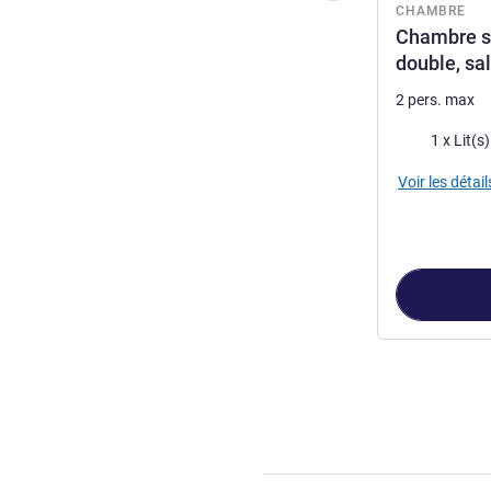
CHAMBRE
Chambre st
double, sa
2 pers. max
Literie
Voir les détail
Page
1
sur
3
, Ch