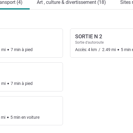
ansport (4)
Art , culture & divertissement (18)
Sites 
SORTIE N 2
Sortie d'autoroute
5
mi
7
min
à pied
Accès:
4
km
/
2.49
mi
5
min
e
5
mi
7
min
à pied
mi
5
min
en voiture