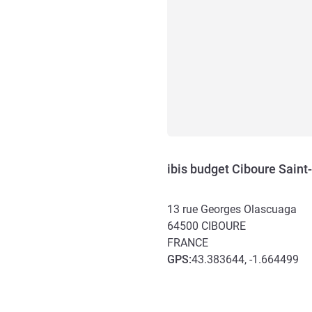
ibis budget Ciboure Sain
13 rue Georges Olascuaga
64500
CIBOURE
FRANCE
GPS
:
43.383644, -1.664499
Accès et transports