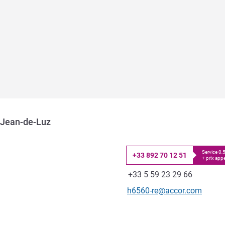
t-Jean-de-Luz
Service 0
+33 892 70 12 51
+ prix appe
Téléphone
Fax
+33 5 59 23 29 66
Email de contact
h6560-re@accor.com