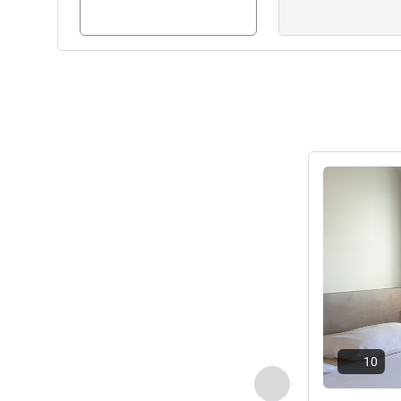
océan et montagne, profitez 
sur le Pays Basque.
Stéphane GARNIER, Direction 
Voir les détail
10
Précédent - Chamb