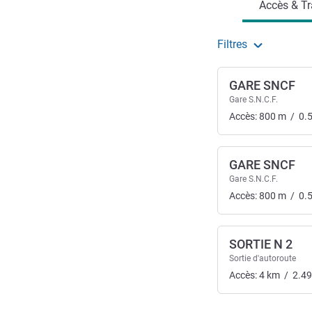
Accès & Tr
Filtres
GARE SNCF
Gare S.N.C.F.
Accès:
800
m
/
0.
GARE SNCF
Gare S.N.C.F.
Accès:
800
m
/
0.
SORTIE N 2
Sortie d'autoroute
Accès:
4
km
/
2.49