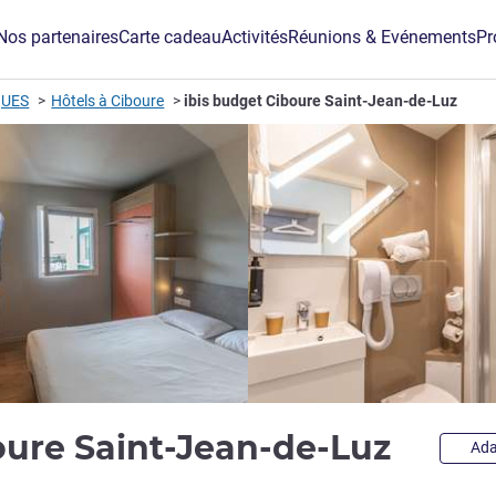
Nos partenaires
Carte cadeau
Activités
Réunions & Evénements
Pr
QUES
Hôtels à Ciboure
ibis budget Ciboure Saint-Jean-de-Luz
2 étoi
oure Saint-Jean-de-Luz
Ada