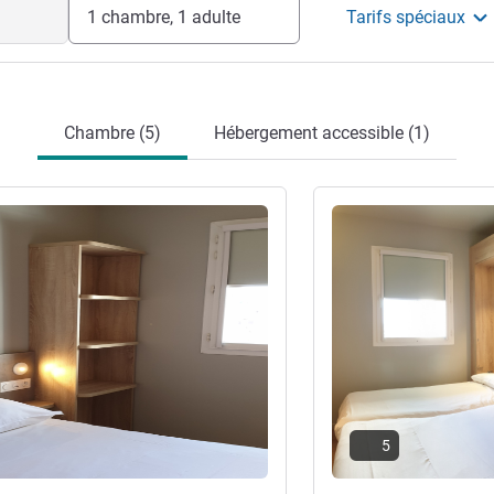
1 chambre, 1 adulte
Tarifs spéciaux
de son emplacement central pour rayonner
de l'hôtel
Chambre (5)
Hébergement accessible (1)
s
Voir les détails
5
re