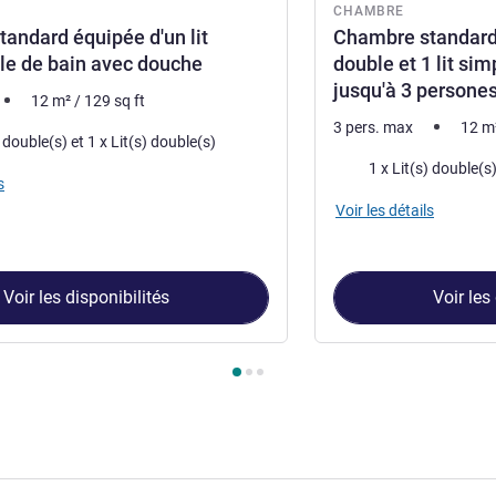
CHAMBRE
andard équipée d'un lit
Chambre standard 
lle de bain avec douche
double et 1 lit sim
jusqu'à 3 persone
12
m²
/
129
sq ft
3 pers. max
12
m
1 x Lit(s) double(s) et 1 x Lit(s) double(s)
Literie
s
Voir les détails
Voir les disponibilités
Voir les
ambre 1 : Chambre standard équipée d'un lit double, salle de ba