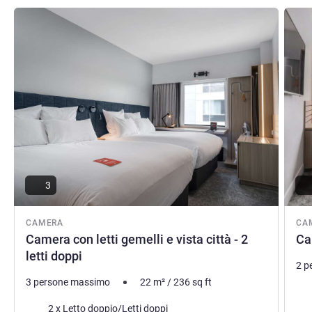
Visualizza dettagli
Visual
3
CAMERA
CA
Camera con letti gemelli e vista città - 2
Ca
letti doppi
2 p
3 persone massimo
22
m²
/
236
sq ft
Bia
Biancheria da letto
2 x Letto doppio/Letti doppi
Vist