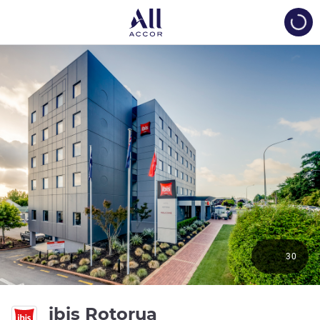
Load
30
3 stelle
ibis Rotorua