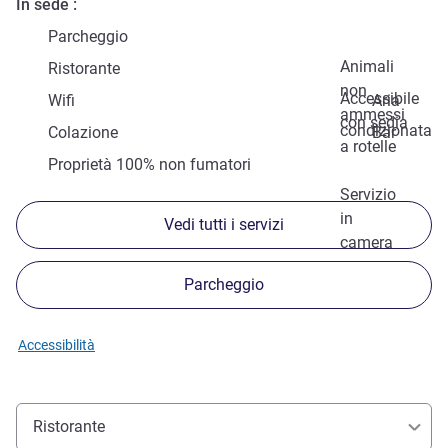
In sede
Parcheggio
Animali
Ristorante
non
Accessibile
Wifi
Aria
ammessi
con sedia
condizionata
Colazione
Bar
a rotelle
Proprietà 100% non fumatori
Servizio
in
Vedi tutti i servizi
camera
Parcheggio
Accessibilità
Ristorante