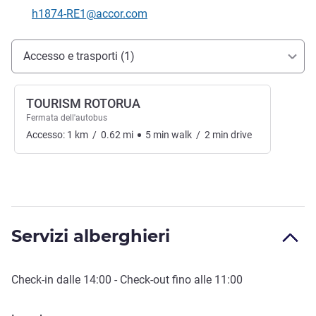
E-mail di contatto
h1874-RE1@accor.com
Accesso e trasporti
Accesso e trasporti (1)
TOURISM ROTORUA
Fermata dell'autobus
Accesso:
1
km
/
0.62
mi
5
min
walk
/
2
min
drive
Servizi alberghieri
Check-in
dalle
14:00
-
Check-out
fino alle
11:00