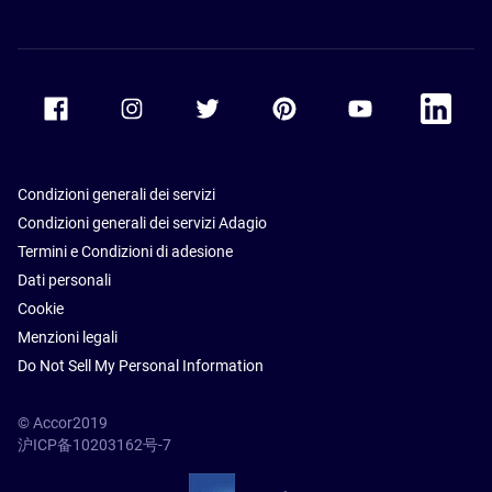
Accor Facebook
Accor Instagram
Accor Twitter
Accor Pinterest
Accor Youtube
Accor Li
Condizioni generali dei servizi
Condizioni generali dei servizi Adagio
Termini e Condizioni di adesione
Dati personali
Cookie
Menzioni legali
Do Not Sell My Personal Information
© Accor2019
沪ICP备10203162号-7
SSL Secure – globalSign