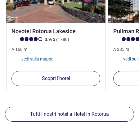
4,5 stelle
Novotel Rotorua Lakeside
Pullman 
Giudizio clienti (Valutazione ALL)
recensioni
Giudizio clie
3.9/5
(1780
)
A
168
m
A
385
m
vedi sulla mappa
vedi su
Scopri l'hotel
Tutti i nostri hotel a Hotel in Rotorua