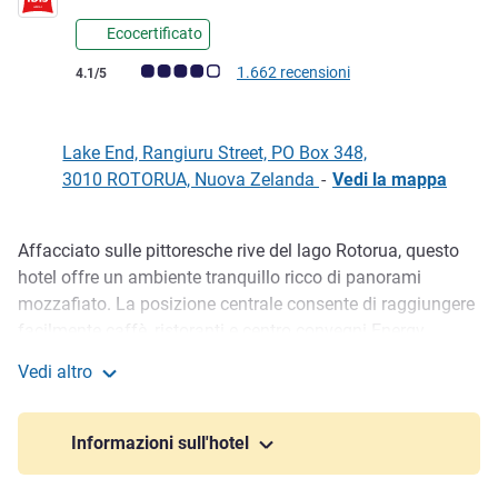
Ecocertificato
Giudizio clienti (Valutazione ALL)
1.662 recensioni
4.1/5
Lake End, Rangiuru Street, PO Box 348,
3010 ROTORUA, Nuova Zelanda
-
Vedi la mappa
Affacciato sulle pittoresche rive del lago Rotorua, questo
Descrizione
hotel offre un ambiente tranquillo ricco di panorami
mozzafiato. La posizione centrale consente di raggiungere
facilmente caffè, ristoranti e centro convegni Energy
Events. Uno scenario naturale s plendido e meraviglie
Vedi altro
geotermiche rendono questa meta una destinazione da
ibis Rotorua
non perdere. In aggiunta, gli ospiti ibis possono accedere a
sale riunioni e altre strutture presso l'adiacente Novotel
Informazioni sull'hotel
Rotorua Lakeside.