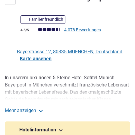
Familienfreundlich
Note Kundenmeinungen (Bewertung ALL)
4.078 Bewertungen
4.5/5
Bayerstrasse 12, 80335 MUENCHEN, Deutschland
-
Karte ansehen
In unserem luxuriösen 5-Sterne-Hotel Sofitel Munich
Beschreibung
Bayerpost in München verschmilzt französische Lebensart
mit bayerischer Lebensfreude. Das denkmalgeschützte
Gebäude beeindruckt mit architektonischer Klasse,
französisch inspiriertem Design und weltoffener
Mehr anzeigen
Hotelkultur. Im Herzen Münchens, nur 100 Meter vom
Sofitel Munich Bayerpost
Hauptbahnhof entfernt, bescheren Ihnen unsere 339
Zimmern und 57 Suiten elegante Rückzugsorte im
Hotelinformation