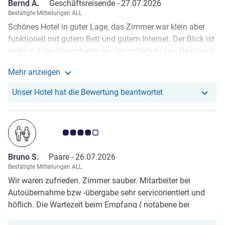
Bernd A.
Geschäftsreisende -
27.07.2026
Bestätigte Mitteilungen ALL
Schönes Hotel in guter Lage, das Zimmer war klein aber
funktionell mit gutem Bett und gutem Internet. Der Blick ist
leider auf die Glasscheibe des Hauptbahnhofes. Das passt
irgendwie nicht so gut zum doch eher gehobenen
Mehr anzeigen
preisstandard. Das Frühstücksbuffet war auf Grund von
Weitere Informationen zur Bewertung von Bernd A. an
Umbauarbeiten im evantsaal. Der Saal wirkt etwas zu groß
Unser Hotel hat r
Unser Hotel hat die Bewertung beantwortet
… irgendwie ein bisschen wie in einer Bahnhofshalle. Aber
das Essen war sehr gut, umfangreiches buffet, sehr nette
Bedienungen.
Note Kundenmeinungen 4.0/5
Bruno S.
Paare -
26.07.2026
Bestätigte Mitteilungen ALL
Wir waren zufrieden. Zimmer sauber. Mitarbeiter bei
Autoübernahme bzw -übergabe sehr servicorientiert und
höflich. Die Wartezeit beim Empfang ( notabene bei
vorgängigen e- Checking) ist viel zu lang und unzumutbar