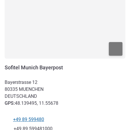
Sofitel Munich Bayerpost
Bayerstrasse 12
80335
MUENCHEN
DEUTSCHLAND
GPS
:
48.139495, 11.55678
+49 89 599480
Tel
Fax
+49 89 599481000