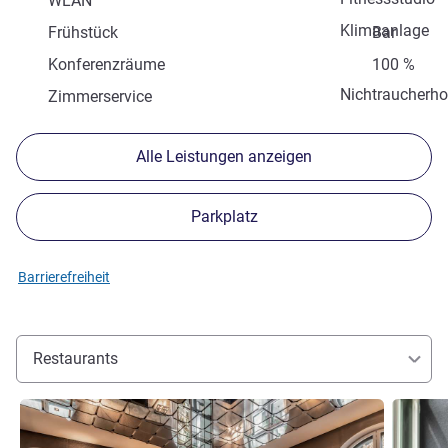
WLAN
Klimaanlage
Frühstück
Bar
Konferenzräume
100 %
Nichtraucherho
Zimmerservice
Alle Leistungen anzeigen
Parkplatz
Barrierefreiheit
Restaurants
Details ansehen
Details 