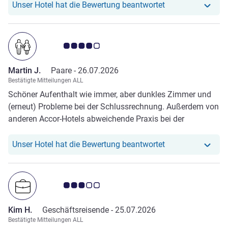
gewesen.
Unser Hotel hat r
Unser Hotel hat die Bewertung beantwortet
Note Kundenmeinungen 4.0/5
Martin J.
Paare -
26.07.2026
Bestätigte Mitteilungen ALL
Schöner Aufenthalt wie immer, aber dunkles Zimmer und
(erneut) Probleme bei der Schlussrechnung. Außerdem von
anderen Accor-Hotels abweichende Praxis bei der
Gewährung des kostenlosen Frühstücks am Wochenende
für Diamond-Mitglieder.
Unser Hotel hat r
Unser Hotel hat die Bewertung beantwortet
Note Kundenmeinungen 3.0/5
Kim H.
Geschäftsreisende -
25.07.2026
Bestätigte Mitteilungen ALL