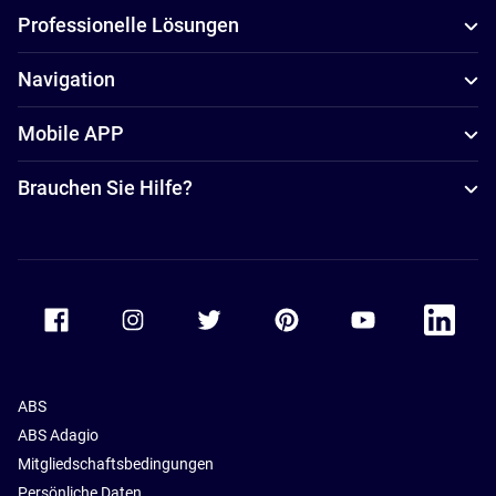
Professionelle Lösungen
Navigation
Mobile APP
Brauchen Sie Hilfe?
Accor Facebook
Accor Instagram
Accor Twitter
Accor Pinterest
Accor Youtube
Accor Li
ABS
ABS Adagio
Mitgliedschaftsbedingungen
Persönliche Daten