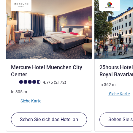
Mercure Hotel Muenchen City
25hours Hote
4 Sterne
Center
Royal Bavari
Note Kundenmeinungen (Bewertung ALL)
Bewertungen
4.7/5
(2172
)
In
362
m
In
305
m
Siehe Karte
Siehe Karte
Sehen Sie sich das Hotel an
Sehen Sie s