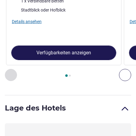
1 x Verbindbare Betten
Aussicht:
Aus
Stadtblick oder Hofblick
Details ansehen
Det
Verfügbarkeiten anzeigen
Seite
1
von
2
, Zimmer 1 : CLASSIC ROOM - Modern Bohème Com
Zurück - Zimmer
Wei
Lage des Hotels