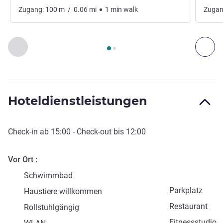
Zugang:
100
m
/
0.06
mi
1
min
walk
Zugan
Seite
1
von
2
, Zugang und Transport 1 :, Zugang und Transpor
Zurück - Zugang und Transport
Wei
Hoteldienstleistungen
Check-in
ab
15:00
-
Check-out
bis
12:00
Vor Ort
Schwimmbad
Parkplatz
Haustiere willkommen
Restaurant
Rollstuhlgängig
Fitnessstudio