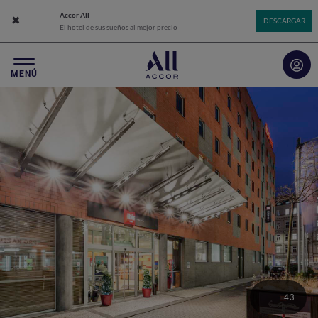
Accor All
Cerrar el banner aplicación
DESCARGAR
El hotel de sus sueños al mejor precio
MENÚ
43