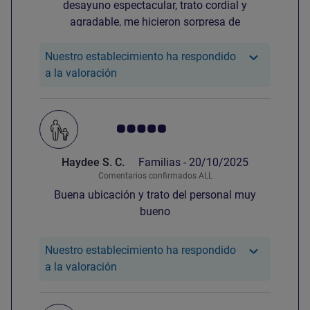
desayuno espectacular, trato cordial y
agradable, me hicieron sorpresa de
cumpleaños, me orientaron sobre sitios
turísticos y cómo moverme en la ciudad
Nuestro establecimiento ha respondido
Nuestro hotel ha respondido a la valora
a la valoración
Nota de clientes de Avis 5.0/5
Haydee S. C.
Familias -
20/10/2025
Comentarios confirmados ALL
Buena ubicación y trato del personal muy
bueno
Nuestro establecimiento ha respondido
Nuestro hotel ha respondido a la valora
a la valoración