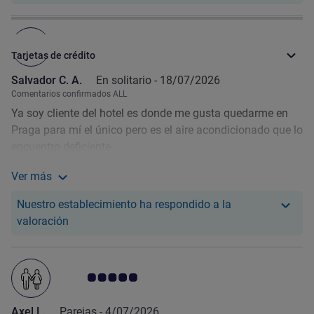
Nota de clientes de Avis 4.0/5
Beneficios
Pago
Tarjetas de crédito
Salvador C. A.
En solitario -
18/07/2026
Comentarios confirmados ALL
Ya soy cliente del hotel es donde me gusta quedarme en
Praga para mí el único pero es el aire acondicionado que lo
encuentro deficiente
Ver más
Más información sobre la valoración de Salvador C. A.
Nuestro establecimiento ha respondido a la
Nuestro hotel ha respondido a la valoración de Sa
valoración
Nota de clientes de Avis 5.0/5
Axel L.
Parejas -
4/07/2026