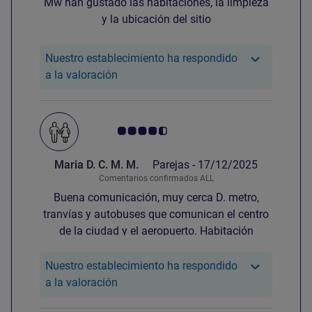
Mw han gustado las habitaciones, la limpieza
y la ubicación del sitio
Nuestro establecimiento ha respondido
Nuestro hotel ha respondido a la valora
a la valoración
Nota de clientes de Avis 4.5/5
Maria D. C. M. M.
Parejas -
17/12/2025
Comentarios confirmados ALL
Buena comunicación, muy cerca D. metro,
tranvías y autobuses que comunican el centro
de la ciudad y el aeropuerto. Habitación
confortable, cama muy cómoda y no se
escucha nada D. pasillo ni de otras
Nuestro establecimiento ha respondido
habitaciones. Desayuno muy variado. Una
Nuestro hotel ha respondido a la valora
a la valoración
estancia muy agradable.