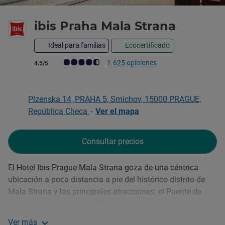
3 estrel
ibis Praha Mala Strana
Ideal para familias
Ecocertificado
Nota de clientes de Avis (Clasificación de ALL)
1.625 opiniones
4.5/5
Plzenska 14, PRAHA 5, Smichov, 15000 PRAGUE,
República Checa
-
Ver el mapa
Consultar precios
El Hotel Ibis Prague Mala Strana goza de una céntrica
Descripción
ubicación a poca distancia a pie del histórico distrito de
Mala Strana y las principales atracciones: el Puente de
Carlos (20 min) y el Castillo de Praga. La histórica Plaza
Wenceslao se encuentra a só lo 3 paradas en transporte
Ver más