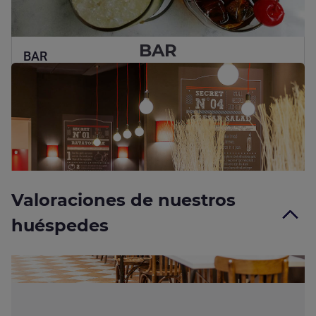
BAR
BAR
Una hora de relajación en el bar : A cualquier hora del día, todo
el mundo se reúne en el bar del Ibis para disfrutar de un
momento de descanso.
Más información
Valoraciones de nuestros
huéspedes
Valoraciones 100% certificadas de huéspedes que verdaderamente
se alojaron con nosotros
Más información