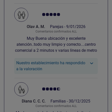
Nota de clientes de Avis 5.0/5
Olav A. M.
Parejas -
9/01/2026
Comentarios confirmados ALL
Muy Buena ubicación y excelente
atención..todo muy limpio y correcto....centro
comercial a 2 minutos y varias líneas de metro
y tranvía a varios sitios y líneas directo al
aeropuerto....💕🙏
Nuestro establecimiento ha respondido
Nuestro hotel ha respondido a la valora
a la valoración
Nota de clientes de Avis 4.5/5
Diana C. C. C.
Familias -
30/12/2025
Comentarios confirmados ALL