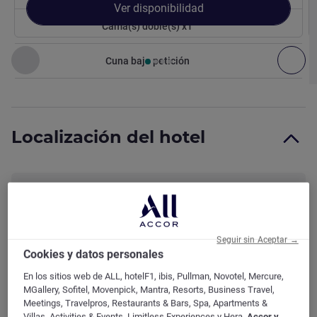
Ver disponibilidad
Cama(s) doble(s) x1
Página
1
de
4
, Habitación 1 : Habitación con cama doble pa
Anterior - Habitación
Sig
Cuna bajo petición
Baño
F
Localización del hotel
Equipamiento baño
M
Dispositivos multimedia y
S
Seguir sin Aceptar →
Cookies y datos personales
tecnología
En los sitios web de ALL, hotelF1, ibis, Pullman, Novotel, Mercure,
MGallery, Sofitel, Movenpick, Mantra, Resorts, Business Travel,
Meetings, Travelpros, Restaurants & Bars, Spa, Apartments &
Elementos complementarios
Villas, Activities & Events, Limitless Experiences y Hera,
Accor y