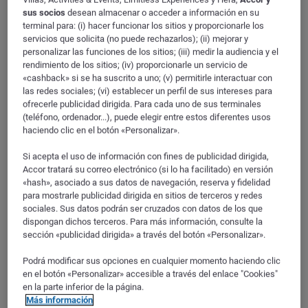
sus socios
desean almacenar o acceder a información en su
terminal para: (i) hacer funcionar los sitios y proporcionarle los
Servicios de Internet
servicios que solicita (no puede rechazarlos); (ii) mejorar y
ibis Praha Mala Strana
personalizar las funciones de los sitios; (iii) medir la audiencia y el
rendimiento de los sitios; (iv) proporcionarle un servicio de
Servicios telefónicos
«cashback» si se ha suscrito a uno; (v) permitirle interactuar con
Plzenska 14, PRAHA 5, Smichov
las redes sociales; (vi) establecer un perfil de sus intereses para
15000
PRAGUE
ofrecerle publicidad dirigida. Para cada uno de sus terminales
Servicios de televisión
REPÚBLICA CHECA
(teléfono, ordenador...), puede elegir entre estos diferentes usos
E
haciendo clic en el botón «Personalizar».
GPS
:
50.072216, 14.400606
Servicio y Equipamiento
Si acepta el uso de información con fines de publicidad dirigida,
Accor tratará su correo electrónico (si lo ha facilitado) en versión
+420 221 701 700
Teléfono
«hash», asociado a sus datos de navegación, reserva y fidelidad
Fax
+420 221 701 801
para mostrarle publicidad dirigida en sitios de terceros y redes
sociales. Sus datos podrán ser cruzados con datos de los que
Accesibilidad y seguridad
Correo electrónico de contacto
H5211@accor.com
dispongan dichos terceros. Para más información, consulte la
sección «publicidad dirigida» a través del botón «Personalizar».
Acceso y transporte
Elementos para el confort
Acceso y transporte (3)
Podrá modificar sus opciones en cualquier momento haciendo clic
E
en el botón «Personalizar» accesible a través del enlace "Cookies"
en la parte inferior de la página.
Instalaciones eléctricas
Más información
ANDEL - LINE B