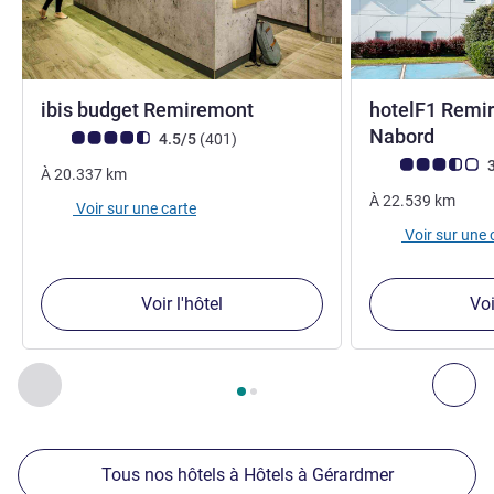
2 étoiles
ibis budget Remiremont
hotelF1 Remir
Nabord
Note Avis clients (Note ALL)
avis
4.5/5
(401
)
Note Avis clients
3
À
20.337
km
À
22.539
km
Voir sur une carte
Voir sur une 
Voir l'hôtel
Voi
Page
1
sur
2
, Nos autres établissements à proximité 1 :, Nos 
Précédent - Nos autres établissements à proximité
Sui
Tous nos hôtels à Hôtels à Gérardmer