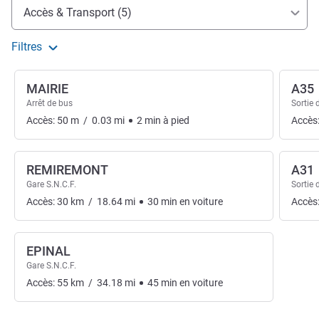
Accès et transports
Accès & Transport (5)
Filtres
MAIRIE
A35
Arrêt de bus
Sortie 
Accès:
50
m
/
0.03
mi
2
min
à pied
Accès
REMIREMONT
A31
Gare S.N.C.F.
Sortie 
Accès:
30
km
/
18.64
mi
30
min
en voiture
Accès
EPINAL
Gare S.N.C.F.
Accès:
55
km
/
34.18
mi
45
min
en voiture