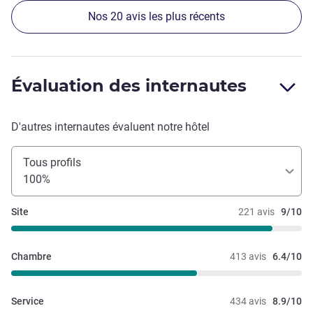
de toiles d'araignée dans l'embrasure des portes
Nos 20 avis les plus récents
exterieures et desdous de balcon, sol de la terrasse sale.
Évaluation des internautes
D'autres internautes évaluent notre hôtel
Tous profils
100%
Site
221 avis
9/10
Chambre
413 avis
6.4/10
Service
434 avis
8.9/10