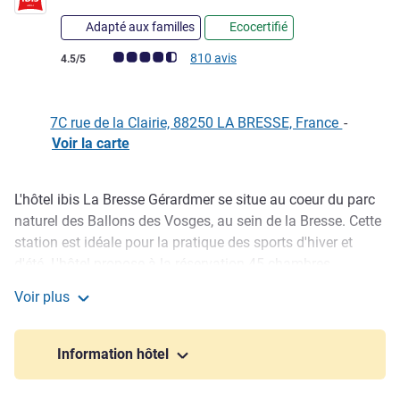
Adapté aux familles
Ecocertifié
Note Avis clients (Note ALL)
810 avis
4.5/5
7C rue de la Clairie, 88250 LA BRESSE, France
-
Voir la carte
L'hôtel ibis La Bresse Gérardmer se situe au coeur du parc
Description
naturel des Ballons des Vosges, au sein de la Bresse. Cette
station est idéale pour la pratique des sports d'hiver et
d'été. L'hôtel propose à la réservation 45 chambres,
équipées du wifi, dont trois adaptées aux personnes à
Voir plus
mobilité réduite, et des salles de réunion. Un restaurant, un
ibis La Bresse Gérardmer
bar, des en-cas 24 h/24, une terrasse, un parking couvert
payant et une borne de recharge pour voitures électriques
Information hôtel
sont à votre disposition.