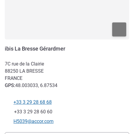
ibis La Bresse Gérardmer
7C rue de la Clairie
88250
LA BRESSE
FRANCE
GPS
:
48.003033, 6.87534
+33 3 29 28 68 68
Téléphone
Fax
+33 3 29 28 60 60
Email de contact
H5039@accor.com