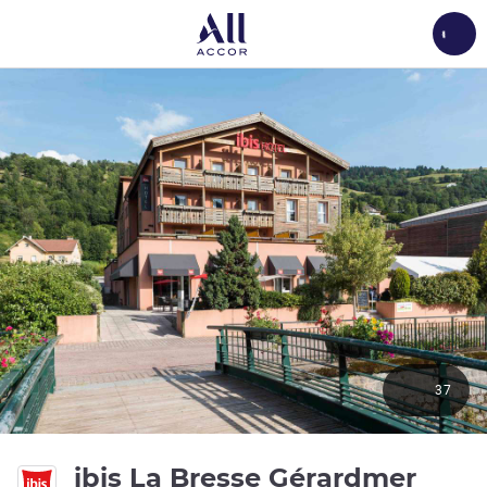
Load
37
3 éto
ibis La Bresse Gérardmer