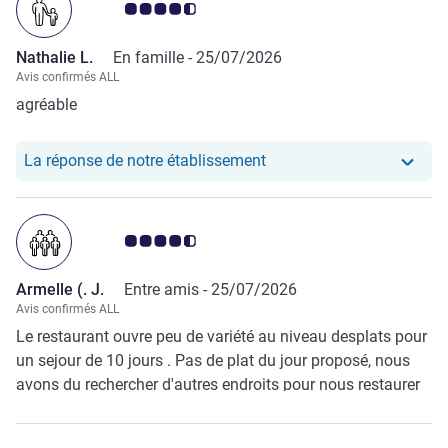
Note Avis clients 4.5/5
Nathalie L.
En famille -
25/07/2026
Avis confirmés ALL
agréable
Notre hôtel a repondu au 
La réponse de notre établissement
Note Avis clients 4.5/5
Armelle (. J.
Entre amis -
25/07/2026
Avis confirmés ALL
Le restaurant ouvre peu de variété au niveau desplats pour
un sejour de 10 jours . Pas de plat du jour proposé, nous
avons du rechercher d'autres endroits pour nous restaurer
alors sud nous aurions preferer rester à l'etablissement. Le
ménage des terrasses et balcon laisse à désirer, beaucoup