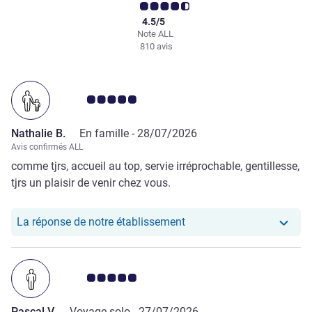
4.5/5
Note ALL
810 avis
Note Avis clients 5.0/5
Nathalie B.
En famille -
28/07/2026
Avis confirmés ALL
comme tjrs, accueil au top, servie irréprochable, gentillesse,
tjrs un plaisir de venir chez vous.
Notre hôtel a repondu au 
La réponse de notre établissement
Note Avis clients 5.0/5
Pascal V.
Voyage solo -
27/07/2026