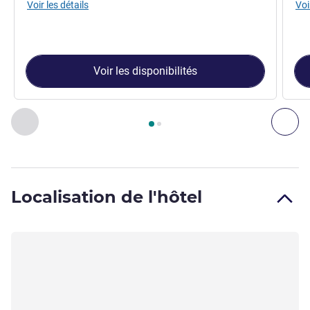
Voir les détails
Voi
Voir les disponibilités
Page
1
sur
2
, Chambre 1 : Chambre Standard avec 1 lit doubl
Précédent - Chambre
Sui
Localisation de l'hôtel