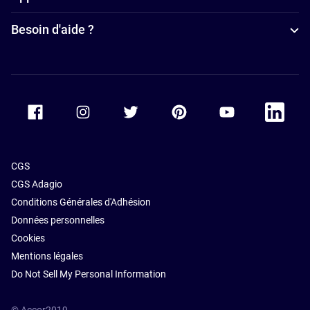
Besoin d'aide ?
Accor Facebook
Accor Instagram
Accor Twitter
Accor Pinterest
Accor Youtube
Accor Li
CGS
CGS Adagio
Conditions Générales d'Adhésion
Données personnelles
Cookies
Mentions légales
Do Not Sell My Personal Information
© Accor2019