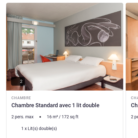
Voir les détails
Voir le
2
CHAMBRE
CH
Chambre Standard avec 1 lit double
Ch
2 pers. max
16
m²
/
172
sq ft
2 p
Literie
Lite
1 x Lit(s) double(s)