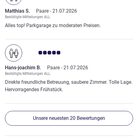
Portmonee nicht vertragen, weshalb wir jeden tag die
Matthias S.
Paare -
21.07.2026
karten neu einlesen lassen mussten
Bestätigte Mitteilungen ALL
Alles top! Parkgarage zu moderaten Preisen.
Note Kundenmeinungen 5.0/5
Hans-joachim B.
Paare -
21.07.2026
Bestätigte Mitteilungen ALL
Direkte freundliche Betreuung, saubere Zimmer. Tolle Lage.
Hervorragendes Frühstück.
Unsere neuesten 20 Bewertungen