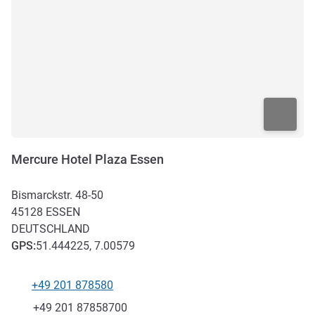
Mercure Hotel Plaza Essen
Bismarckstr. 48-50
45128
ESSEN
DEUTSCHLAND
GPS
:
51.444225, 7.00579
+49 201 878580
Tel
Fax
+49 201 87858700