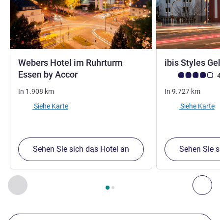
Webers Hotel im Ruhrturm
ibis Styles G
Essen by Accor
Note Kundenmein
4
In
1.908
km
In
9.727
km
Siehe Karte
Siehe Karte
Sehen Sie sich das Hotel an
Sehen Sie s
Seite
1
von
2
, Unsere anderen Etablissements in der Nähe 1 :,
Zurück - Unsere anderen Etablissements in der Nähe
Wei