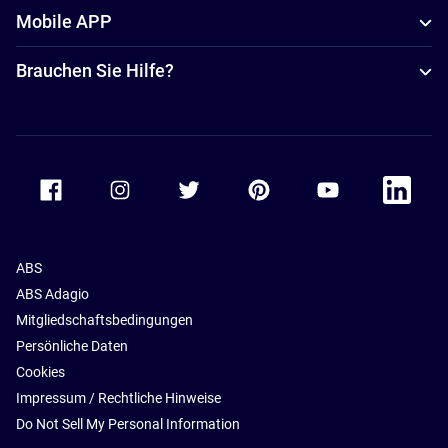
Mobile APP
Brauchen Sie Hilfe?
Accor Facebook
Accor Instagram
Accor Twitter
Accor Pinterest
Accor Youtube
Accor Li
ABS
ABS Adagio
Mitgliedschaftsbedingungen
Persönliche Daten
Cookies
Impressum / Rechtliche Hinweise
Do Not Sell My Personal Information