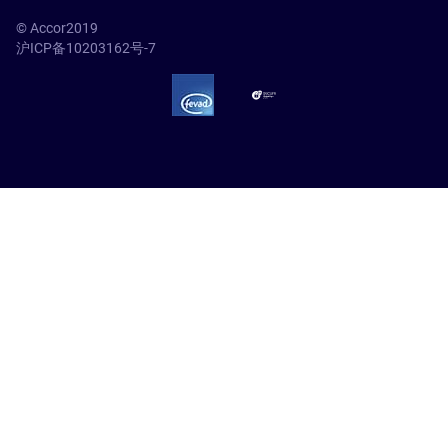
© Accor2019
沪ICP备10203162号-7
SSL Secure – globalSign