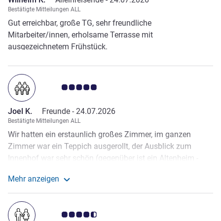
Bestätigte Mitteilungen ALL
Gut erreichbar, große TG, sehr freundliche
Mitarbeiter/innen, erholsame Terrasse mit
ausgezeichnetem Frühstück.
Note Kundenmeinungen 5.0/5
Joel K.
Freunde -
24.07.2026
Bestätigte Mitteilungen ALL
Wir hatten ein erstaunlich großes Zimmer, im ganzen
Zimmer war ein Teppich ausgerollt, der Ausblick zum
Innenhof war sehr schön (gegenüber ist ein Altenheim -
also ruhe pure), und der Springbrunnen vor dem Fenster
Mehr anzeigen
war sehr angenehm zum einschlafen. Personal auch super
Weitere Informationen zur Bewertung von Joel K. anz
freundlich gewesen. All in all tip top, würde es jedem
weiterempfehlen und auch selbst wieder buchen. mini
Note Kundenmeinungen 4.5/5
Makro: die Zimmerkarte hat sich mit den anderen karten im