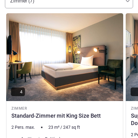
Zimmer (7)
Details ansehen
Detail
4
ZIMMER
ZI
Standard-Zimmer mit King Size Bett
Su
Do
2 Pers. max.
23
m²
/
247
sq ft
2 P
Bettwäsche