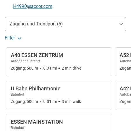
Kontakt-E-Mail
H4990@accor.com
Erreichbarkeit und Anbindung
Zugang und Transport (5)
Filter
A40 ESSEN ZENTRUM
A52
Autobahnausfahrt
Autoba
Zugang:
500
m
/
0.31
mi
2
min
drive
Zugan
U Bahn Philharmonie
A42
Bahnhof
Autoba
Zugang:
500
m
/
0.31
mi
3
min
walk
Zugan
ESSEN MAINSTATION
Bahnhof