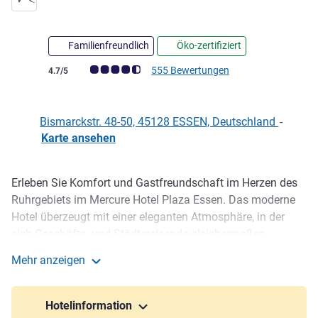
Familienfreundlich
Öko-zertifiziert
Note Kundenmeinungen (Bewertung ALL)
555 Bewertungen
4.7/5
Bismarckstr. 48-50, 45128 ESSEN, Deutschland
-
Karte ansehen
Erleben Sie Komfort und Gastfreundschaft im Herzen des
Beschreibung
Ruhrgebiets im Mercure Hotel Plaza Essen. Das moderne
Hotel überzeugt mit einer eleganten Atmosphäre, in der
sich Geschäfts- und Städtereisende gleichermaßen
wohlfühlen. Die geschmackvoll eingerichteten Zimmer in 7
Mehr anzeigen
Kategorien bieten höchsten Komfort und laden zum
Mercure Hotel Plaza Essen
Entspannen ein. Dank der zentralen Lage erreichen Sie die
Essener Innenstadt, kulturelle Highlights und
Hotelinformation