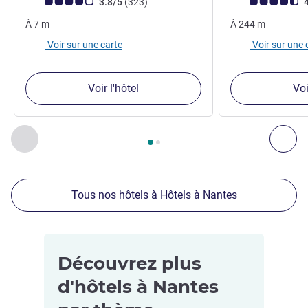
Note Avis clients (Note ALL)
avis
Note Avis clients
3.8/5
(323
)
4
À
7
m
À
244
m
Voir sur une carte
Voir sur une 
Voir l'hôtel
Voi
Page
1
sur
2
, Nos autres établissements à proximité 1 :, Nos 
Précédent - Nos autres établissements à proximité
Sui
Tous nos hôtels à Hôtels à Nantes
Découvrez plus
d'hôtels à Nantes