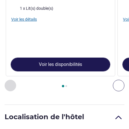
Literie
Lite
1 x Lit(s) double(s)
Voir les détails
Voi
Voir les disponibilités
Page
1
sur
2
, Chambre 1 : Chambre Classique - 1 lit double , C
Précédent - Chambre
Sui
Localisation de l'hôtel