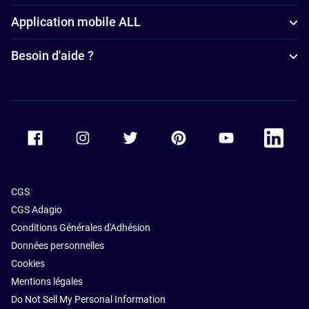
4 étoiles à
Application mobile ALL
Nantes
Appart'hôtels
Besoin d'aide ?
à Nantes
Accor Facebook
Accor Instagram
Accor Twitter
Accor Pinterest
Accor Youtube
Accor Li
CGS
CGS Adagio
Conditions Générales d'Adhésion
Données personnelles
Cookies
Mentions légales
Do Not Sell My Personal Information