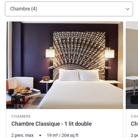
Chambre (4)
Voir les détails
Voir le
6
CHAMBRE
CH
Chambre Classique - 1 lit double
Ch
2 pers. max
19
m²
/
204
sq ft
2 p