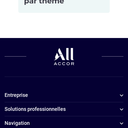
par thème
Hôtels pour
les petits
budgets à
Nantes
Hôtels
adaptés aux
familles à
Nantes
Entreprise
Hôtels avec
parking à
Solutions professionnelles
Nantes
Hôtels
Navigation