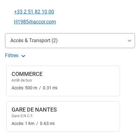
+33 2 51 82 10 00
Téléphone
Email de contact
H1985@accor.com
Accès et transports
Accès & Transport (2)
Filtres
COMMERCE
Arrêt de bus
Accès:
500
m
/
0.31
mi
GARE DE NANTES
Gare S.N.C.F.
Accès:
1
km
/
0.63
mi