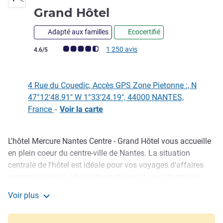
4 étoiles
Grand Hôtel
Adapté aux familles
Ecocertifié
Note Avis clients (Note ALL)
1 250 avis
4.6/5
4 Rue du Couedic, Accès GPS Zone Pietonne :, N
47°12'48.91" W 1°33'24.19", 44000 NANTES,
France
-
Voir la carte
L'hôtel Mercure Nantes Centre - Grand Hôtel vous accueille
Description
en plein coeur du centre-ville de Nantes. La situation
centrale de l'hôtel est idéale pour vos voyages d'affaires
comme pour vos séjours touristiques et vous donne un
accès simple et rapide à la cité des congrès et aux atouts
Voir plus
culturels de Nantes. Tout a été pensé pour répondre à vos
Mercure Nantes Centre - Grand Hôtel
attentes : chambres confortables et modernes, bar lounge,