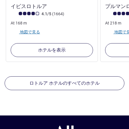
3 つ星
イビスロトルア
プルマン
お客さまの声 (確認済みレビュー アコーホテルズ)
件のレビュー
お客さまの声
4.1/5
(1664
)
At
168
m
At
218
m
地図で見る
地図で
ホテルを表示
ロトルア ホテルのすべてのホテル