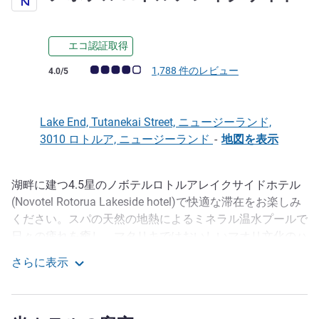
エコ認証取得
お客さまの声 (確認済みレビュー アコーホテルズ)
1,788 件のレビュー
4.0/5
Lake End, Tutanekai Street, ニュージーランド,
3010 ロトルア, ニュージーランド
-
地図を表示
湖畔に建つ4.5星のノボテルロトルアレイクサイドホテル
説明
(Novotel Rotorua Lakeside hotel)で快適な滞在をお楽しみ
ください。スパの天然の地熱によるミネラル温水プールで
日々の疲れを癒し、マタリキではおいしいマオリ文化のハ
ンギをお召し上がりください。客室は、素晴らしい眺めを
さらに表示
楽しめるよう、アースカラー、木製の家具、ピクチャーウ
ノボテルロトルアレイクサイド
ィンドウなどの落ち着いた内装が施されています。
Conveniently located just 15-minutes from Rotorua Airport