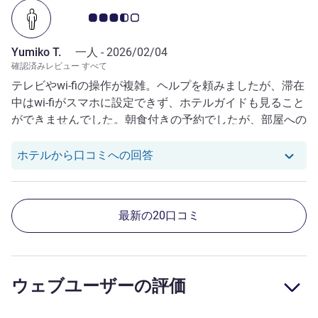
お客さまの声 3.5/5
Yumiko T.
一人 -
2026/02/04
確認済みレビュー すべて
テレビやwi-fiの操作が複雑。ヘルプを頼みましたが、滞在
中はwi-fiがスマホに設定できず、ホテルガイドも見ること
ができませんでした。朝食付きの予約でしたが、部屋への
デリバリーだと有料で高かった。その説明はなかった。歯
ブラシ、シャンプーキャブ、ガウンは置いてない。シャワ
Yumiko T. さんのレビューへ
ホテルから口コミへの回答
ーへの切り替えが固くてできなかった。スタッフは親切で
部屋は清潔。
最新の20口コミ
ウェブユーザーの評価