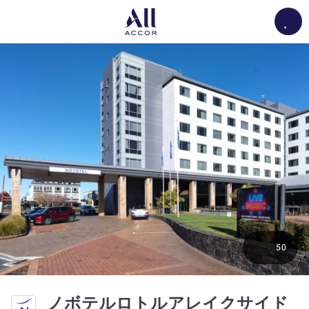
Load
50
4.
ノボテルロトルアレイクサイド