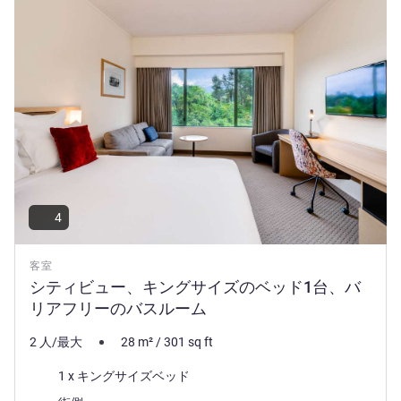
4
客室
シティビュー、キングサイズのベッド1台、バ
リアフリーのバスルーム
2 人/最大
28
m²
/
301
sq ft
寝具
1 x キングサイズベッド
ビュー: