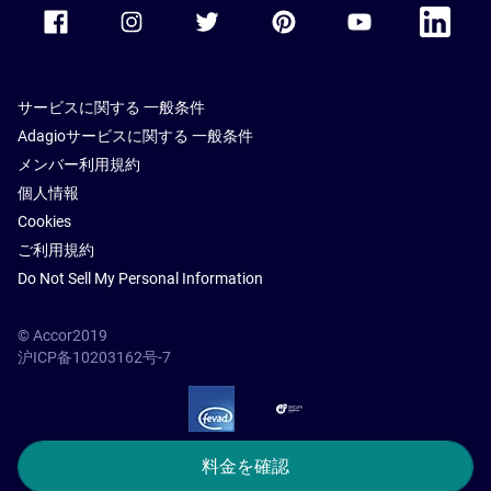
Accor Facebook
Accor Instagram
Accor Twitter
Accor Pinterest
Accor Youtube
Accor Li
サービスに関する 一般条件
Adagioサービスに関する 一般条件
メンバー利用規約
個人情報
Cookies
ご利用規約
Do Not Sell My Personal Information
© Accor2019
沪ICP备10203162号-7
SSL Secure – globalSign
料金を確認