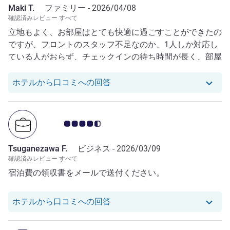
Maki T.
ファミリー -
2026/04/08
確認済みレビュー すべて
立地もよく、お部屋はとても快適に過ごすことができたの
ですが、フロントのスタッフ不足なのか、1人しか対応し
ている人がおらず、チェックインの待ち時間が長く、部屋
からフロントに電話したときに対応して頂くまでの時間が
長かった。
Maki T. さんのレビューへの
ホテルから口コミへの回答
お客さまの声 4.5/5
Tsuganezawa F.
ビジネス -
2026/03/09
確認済みレビュー すべて
宿泊費の領収書をメールで送付ください。
Tsuganezawa F. さんのレ
ホテルから口コミへの回答