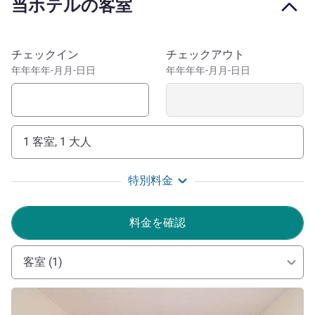
当ホテルの客室
in the heart of Rotorua township, Novotel Rotorua Lakeside
is the perfect base for adventure enthusiasts and families
alike to see all that New Zealand's geothermal capital has
このホテルを予約
チェックイン
チェックアウト
to offer. Take a short stroll to the lakefront to ride the
年年年年-月月-日日
年年年年-月月-日日
thrilling Kawarau Jet on Lake Rotorua. Hop on nearby
public transport to visit the cultural and geothermal
wonders at Te Puia. Or enjoy the adrenaline-pumping
action of the luge at Rotorua Skyline.
1 客室, 1 大人
Just steps from Eat Streat bars and restaurants also only a
short walk from the awe-inspiring lakefront, the Novotel
特別料金
Rotorua Lakeside Hotel is in the heart of the cultural and
geothermal marvel that is Rotorua.
料金を確認
We can't wait to welcome you to our vibrant hotel. We're
confident you'll enjoy your stay, whether you're travelling
客室 (1)
for business or leisure.
詳細を表示
Edward Judd ホテル経営