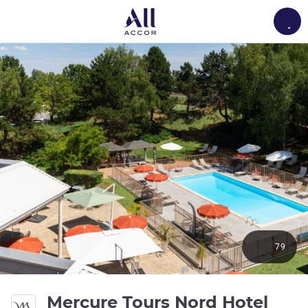
Load
79
4 St
Mercure Tours Nord Hotel