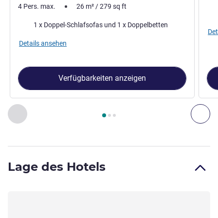
4 Pers. max.
26
m²
/
279
sq ft
Bet
Bettwäsche
1 x Doppel-Schlafsofas und 1 x Doppelbetten
Det
Details ansehen
Verfügbarkeiten anzeigen
Seite
1
von
3
, Zimmer 1 : Classic-Zimmer, familienfreundlich
Zurück - Zimmer
Wei
Lage des Hotels