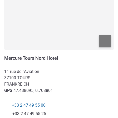
Mercure Tours Nord Hotel
11 rue de l'Aviation
37100
TOURS
FRANKREICH
GPS
:
47.438095, 0.708801
+33 2 47 49 55 00
Tel
Fax
+33 2 47 49 55 25