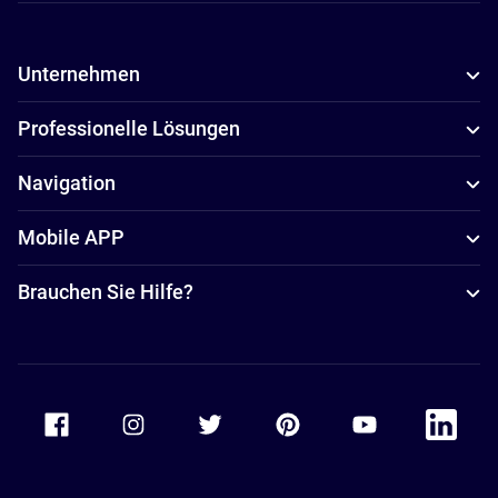
Unternehmen
Professionelle Lösungen
Navigation
Mobile APP
Brauchen Sie Hilfe?
Accor Facebook
Accor Instagram
Accor Twitter
Accor Pinterest
Accor Youtube
Accor Li