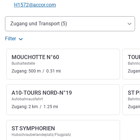
Kontakt-E-Mail
H1572@accor.com
Erreichbarkeit und Anbindung
Zugang und Transport (5)
Filter
MOUCHOTTE N°60
TOU
Bushaltestelle
Bahnh
Zugang:
500
m
/
0.31
mi
Zugan
A10-TOURS NORD-N°19
ST P
Autobahnausfahrt
Bahnh
Zugang:
2
km
/
1.25
mi
Zugan
ST SYMPHORIEN
Hubschrauberlandeplatz/Flugplatz