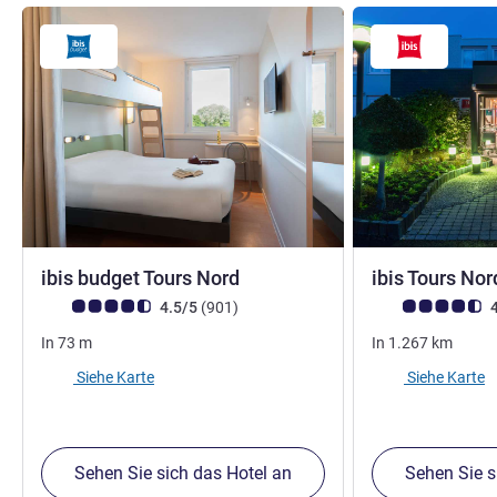
2 Sterne
ibis budget Tours Nord
ibis Tours No
Note Kundenmeinungen (Bewertung ALL)
Bewertungen
Note Kundenmein
4.5/5
(901
)
4
In
73
m
In
1.267
km
Siehe Karte
Siehe Karte
Sehen Sie sich das Hotel an
Sehen Sie s