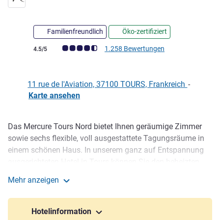
Familienfreundlich
Öko-zertifiziert
Note Kundenmeinungen (Bewertung ALL)
1.258 Bewertungen
4.5/5
11 rue de l'Aviation, 37100 TOURS, Frankreich
-
Karte ansehen
Das Mercure Tours Nord bietet Ihnen geräumige Zimmer
Beschreibung
sowie sechs flexible, voll ausgestattete Tagungsräume in
einem schönen Haus. In unserem ganz auf Entspannung
ausgerichteten Hotel in Tours können Sie den beheizten
Pool und eine Sonnenterrasse nutzen oder in unserem
Mehr anzeigen
Restaurant typische Gerichte aus der Touraine genießen.
Mercure Tours Nord Hotel
Entdecken Sie auch die lokalen Produkte beim Frühstück
und lassen Sie sich von der Weinkarte unserer Bar mit
Hotelinformation