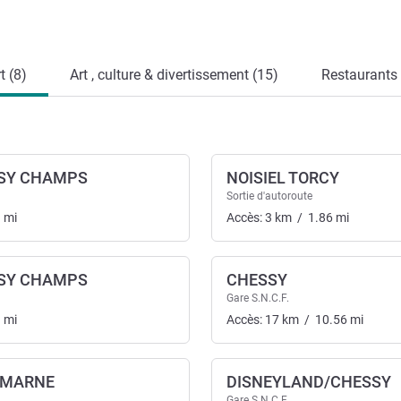
t (8)
Art , culture & divertissement (15)
Restaurants
ISY CHAMPS
NOISIEL TORCY
Sortie d'autoroute
3
mi
Accès:
3
km
/
1.86
mi
ISY CHAMPS
CHESSY
nsport
Gare S.N.C.F.
3
mi
Accès:
17
km
/
10.56
mi
 MARNE
DISNEYLAND/CHESSY
Gare S.N.C.F.