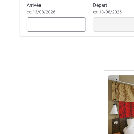
Réserver cet hôtel
Arrivée
Départ
festive, et de partage.
ex: 13/08/2026
ex: 13/08/2026
Bon appétit!
Aziz GAMBO, Direction de l'h
Voir les détail