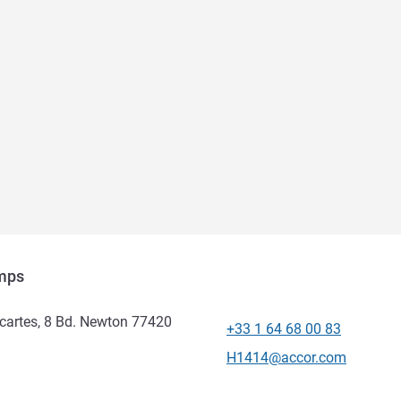
amps
cartes, 8 Bd. Newton 77420
+33 1 64 68 00 83
Téléphone
Email de contact
H1414@accor.com