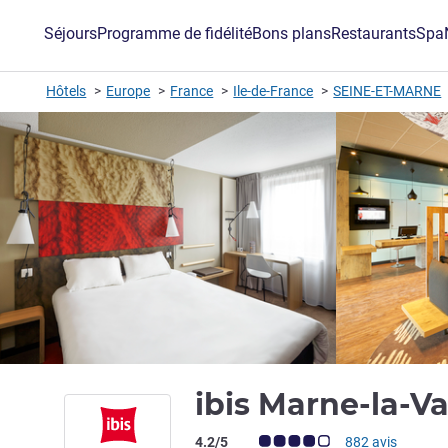
Séjours
Programme de fidélité
Bons plans
Restaurants
Spa
Hôtels
Europe
France
Ile-de-France
SEINE-ET-MARNE
ibis Marne-la-
Note Avis clients (Note ALL)
4.2/5
882 avis