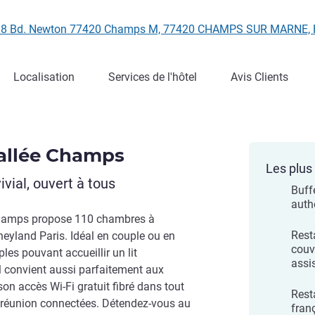
es, 8 Bd. Newton 77420 Champs M, 77420 CHAMPS SUR MARNE,
Localisation
Services de l'hôtel
Avis Clients
Vallée Champs
Les plus 
vial, ouvert à tous
Buff
auth
 Champs propose 110 chambres à
Rest
eyland Paris. Idéal en couple ou en
couve
les pouvant accueillir un lit
assi
l convient aussi parfaitement aux
on accès Wi-Fi gratuit fibré dans tout
Rest
de réunion connectées. Détendez-vous au
franç