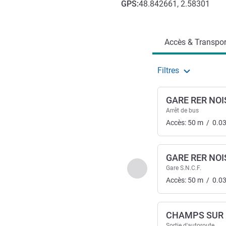
GPS
:
48.842661, 2.58301
Accès et transports
Accès & Transpor
Filtres
GARE RER NO
Arrêt de bus
Accès:
50
m
/
0.0
GARE RER NO
Précédent - Accès & Tra
Gare S.N.C.F.
Accès:
50
m
/
0.0
CHAMPS SUR
Sortie d'autoroute