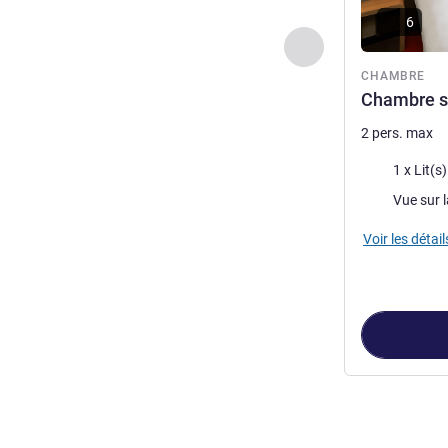
6
Précédent - Chamb
CHAMBRE
Chambre st
2 pers. max
Literie
1 x Lit(s
Vues :
Voir les détail
Page
1
sur
2
, Ch