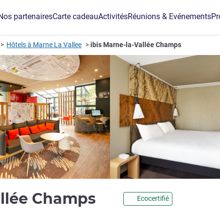
Nos partenaires
Carte cadeau
Activités
Réunions & Evénements
Pr
Hôtels à Marne La Vallee
ibis Marne-la-Vallée Champs
3 étoiles
Vallée Champs
Ecocertifié