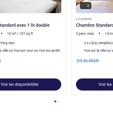
6
re
CHAMBRE
andard avec 1 lit double
Chambre Standard 
10
m²
/
107
sq ft
2 pers. max
14
m
Literie
) King size
2 x Lit(s) simple(s)
Vues :
Vue sur la ville ou Vue sur cour ou Vue sur jardin
s
Voir les détails
Voir les disponibilités
Voir les
ambre 1 : Chambre standard avec 1 lit double , Chambre 2 : Cha