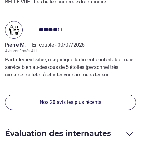
BELLE VUE . tres belle chambre extraordinaire
gamme, étrange de ne voir aucune "générosité
commerçante" de la part d'un hôtel haut de gamme. Merci
tout de même au personnel de chambre pour les 2 pâtes de
fruit et les 2 capsules Nespresso supplémentaires.
Note Avis clients 4.0/5
Pierre M.
En couple -
30/07/2026
Avis confirmés ALL
Parfaitement situé, magnifique bâtiment confortable mais
service bien au-dessous de 5 étoiles (personnel très
aimable toutefois) et intérieur comme extérieur
moyennement entretenus.
Nos 20 avis les plus récents
Évaluation des internautes