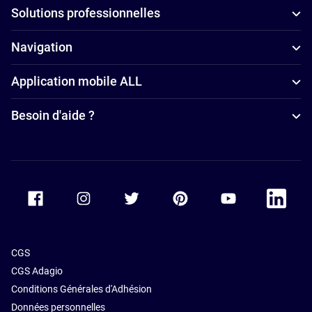
Solutions professionnelles
Navigation
Application mobile ALL
Besoin d'aide ?
Accor Facebook
Accor Instagram
Accor Twitter
Accor Pinterest
Accor Youtube
Accor Li
CGS
CGS Adagio
Conditions Générales d'Adhésion
Données personnelles