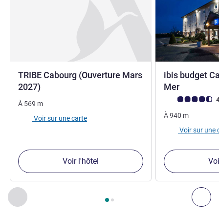
TRIBE Cabourg (Ouverture Mars
ibis budget C
2 étoiles
2027)
Mer
Note Avis clients
4
À
569
m
À
940
m
Voir sur une carte
Voir sur une 
Voir l'hôtel
Voi
Page
1
sur
2
, Nos autres établissements à proximité 1 :, Nos 
Précédent - Nos autres établissements à proximité
Sui