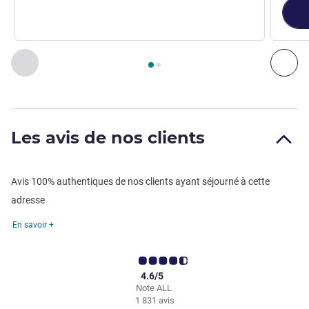
Page
1
sur
2
, Restaurant 1 : Le Balbec Côté Bistrot , Restauran
Précédent - Restaurant
Sui
Les avis de nos clients
Avis 100% authentiques de nos clients ayant séjourné à cette
adresse
En savoir +
4.6/5
Note ALL
1 831 avis