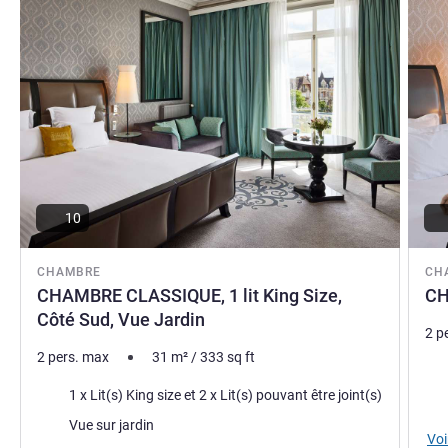
10
CHAMBRE
CH
CHAMBRE CLASSIQUE, 1 lit King Size,
CH
Côté Sud, Vue Jardin
2 p
2 pers. max
31
m²
/
333
sq ft
Lite
Literie
1 x Lit(s) King size et 2 x Lit(s) pouvant être joint(s)
Vue
Vues :
Vue sur jardin
Voi