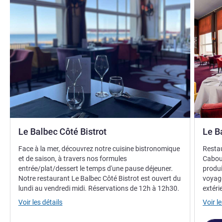
Le Balbec Côté Bistrot
Le B
Face à la mer, découvrez notre cuisine bistronomique
Resta
et de saison, à travers nos formules
Cabour
entrée/plat/dessert le temps d'une pause déjeuner.
produi
Notre restaurant Le Balbec Côté Bistrot est ouvert du
voyage
lundi au vendredi midi. Réservations de 12h à 12h30.
extéri
Voir les détails
Voir le