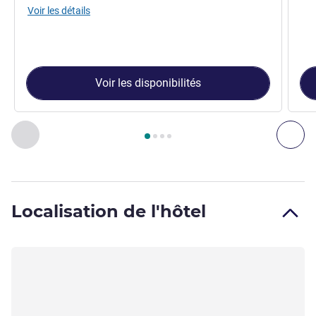
Voir les détails
Voir les disponibilités
Page
1
sur
4
, Chambre 1 : CHAMBRE CLASSIQUE, 1 lit King 
Précédent - Chambre
Sui
Localisation de l'hôtel