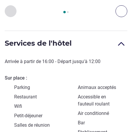
Page
1
sur
2
, Accès & Transport 1 :, Accès & Transport 2 :
Précédent - Accès & Transport
Sui
Services de l'hôtel
Arrivée à partir de
16:00
- Départ jusqu'à
12:00
Sur place
Parking
Animaux acceptés
Restaurant
Accessible en
fauteuil roulant
Wifi
Air conditionné
Petit-déjeuner
Bar
Salles de réunion