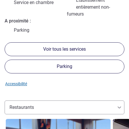
Etablissement
Service en chambre
entièrement non-
fumeurs
A proximité
Parking
Voir tous les services
Parking
Accessibilité
Restaurants
Voir les détails
Voir les d