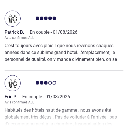
Note Avis clients 5.0/5
Patrick B.
En couple -
01/08/2026
Avis confirmés ALL
C'est toujours avec plaisir que nous revenons chaques
années dans ce sublime grand hôtel. L'emplacement, le
personnel de qualité, on y mange divinement bien, on se
repose à la plage privée où nous sommes choyé. Un vrai
bonheur !
Note Avis clients 3.0/5
Eric P.
En couple -
01/08/2026
Avis confirmés ALL
Habitués des hôtels haut de gamme , nous avons été
globalement très déçus . Pas de voiturier à l’arrivée , pas
d’accompagnement à la chambre , insonorisation des