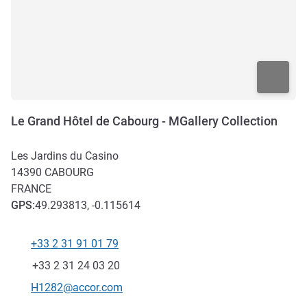
Le Grand Hôtel de Cabourg - MGallery Collection
Les Jardins du Casino
14390
CABOURG
FRANCE
GPS
:
49.293813, -0.115614
+33 2 31 91 01 79
Téléphone
Fax
+33 2 31 24 03 20
Email de contact
H1282@accor.com