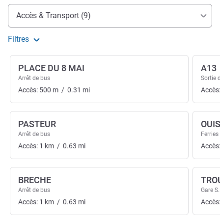
Accès et transports
Accès & Transport (9)
Filtres
PLACE DU 8 MAI
A13
Arrêt de bus
Sortie 
Accès:
500
m
/
0.31
mi
Accès
PASTEUR
OUI
Arrêt de bus
Ferries
Accès:
1
km
/
0.63
mi
Accès
BRECHE
TRO
Arrêt de bus
Gare S.
Accès:
1
km
/
0.63
mi
Accès