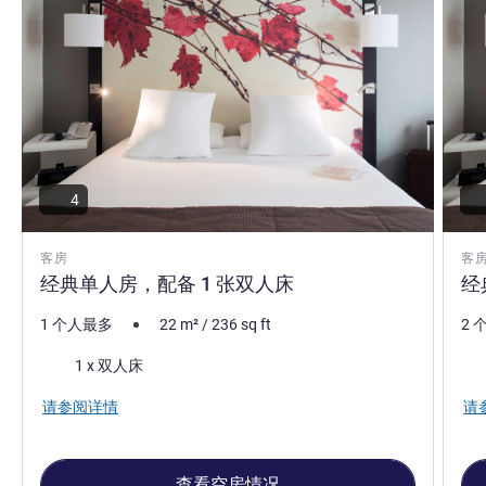
4
客房
客
经典单人房，配备 1 张双人床
经
1 个人最多
22
m²
/
236
sq ft
2 
床上用品
床
1 x 双人床
请参阅详情
请
查看空房情况