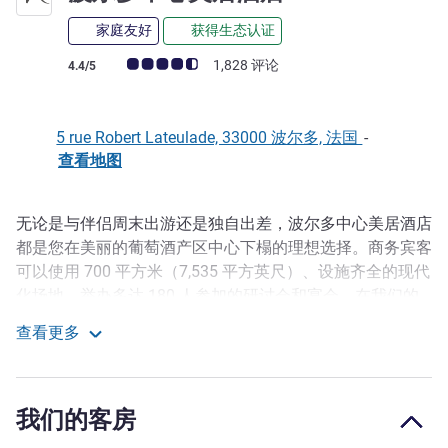
家庭友好
获得生态认证
客户意见评级 (ALL 评级)
1,828 评论
4.4/5
5 rue Robert Lateulade, 33000 波尔多, 法国
-
查看地图
无论是与伴侣周末出游还是独自出差，波尔多中心美居酒店
描述
都是您在美丽的葡萄酒产区中心下榻的理想选择。商务宾客
可以使用 700 平方米（7,535 平方英尺）、设施齐全的现代
化场地，举办多达 180 人参加的研讨会和宴会。在我们的
卧室放松，然后前往水镜！喜爱早午餐和当地特产的食客将
查看更多
在我们的 Sans Pression 餐厅邂逅惊喜。
波尔多中心美居酒店
步行游览波尔多市中心和必游景点，例如，圣安德鲁大教
堂、交易所广场和梅花广场。步行 2 分钟即可乘坐电车前
我们的客房
往葡萄酒城或达尔文区。