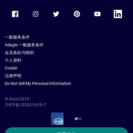
Accor Facebook
Accor Instagram
Accor Twitter
Accor Pinterest
Accor Youtube
Accor Li
一般服务条件
Adagio 一般服务条件
会员条款与细则
个人资料
Cookie
法律声明
Do Not Sell My Personal Information
© Accor2019
沪ICP备10203162号-7
SSL Secure – globalSign