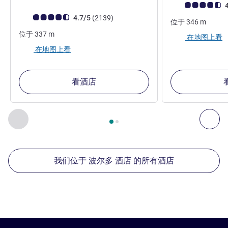
客户意见评级 (ALL
4
客户意见评级 (ALL 评级)
评论
4.7/5
(2139
)
位于
346
m
位于
337
m
在地图上看
在地图上看
看酒店
第
1
页，共
2
页
, 我们在附近的其他酒店 1 :, 我们在附近的其他酒
上一个 - 我们在附近的其他酒店
下
我们位于 波尔多 酒店 的所有酒店