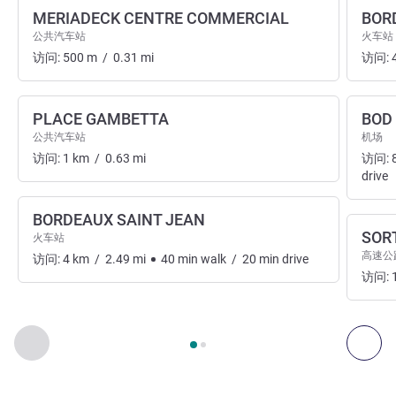
MERIADECK CENTRE COMMERCIAL
BOR
公共汽车站
火车站
访问:
500
m
/
0.31
mi
访问:
PLACE GAMBETTA
BOD
公共汽车站
机场
访问:
1
km
/
0.63
mi
访问:
drive
BORDEAUX SAINT JEAN
SORT
火车站
高速公
访问:
4
km
/
2.49
mi
40
min
walk
/
20
min
drive
访问:
第
1
页，共
2
页
, 出入和交通 1 :, 出入和交通 2 :
上一个 - 出入和交通
下一