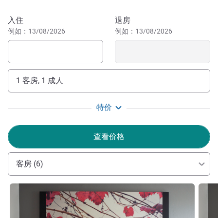
波尔多是法国西南部的一座标志性城市，以丰富的建筑遗
预订此酒店
入住
退房
产、迷人的历史、世界知名的葡萄酒和温馨的氛围而闻名。
例如：13/08/2026
例如：13/08/2026
附近有：阿卡雄湾令人惊叹的风景。
选择可持续旅游，入住已通过"绿钥匙"认证的波尔多中心
美居酒店。我们酒店是探索该城市和地区的理想选择，您可
1 客房, 1 成人
以游览阿卡雄湾和圣艾米隆葡萄园等景点。
VINCENT GASNIER 酒店管理
特价
查看价格
客房 (6)
请参阅详情
请参