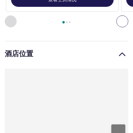
第
1
页，共
3
页
, 客房 1 : 经典单人房，配备 1 张双人床 , 客
上一个 - 客房
下一
酒店位置