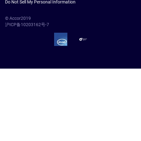
Do Not Sell My Personal Information
© Accor2019
沪ICP备10203162号-7
SSL Secure – globalSign