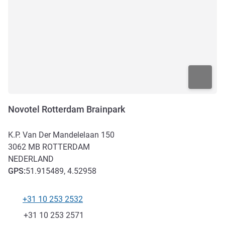
Novotel Rotterdam Brainpark
K.P. Van Der Mandelelaan 150
3062 MB
ROTTERDAM
NEDERLAND
GPS
:
51.915489, 4.52958
+31 10 253 2532
Telefoon
Fax
+31 10 253 2571