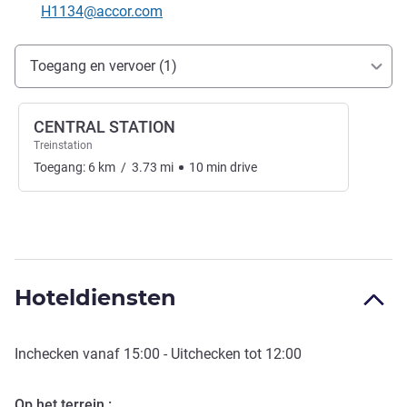
E-mailadres voor contact
H1134@accor.com
Toegang en transport
Toegang en vervoer (1)
CENTRAL STATION
Treinstation
Toegang:
6
km
/
3.73
mi
10
min
drive
Hoteldiensten
Inchecken vanaf
15:00
- Uitchecken tot
12:00
Op het terrein