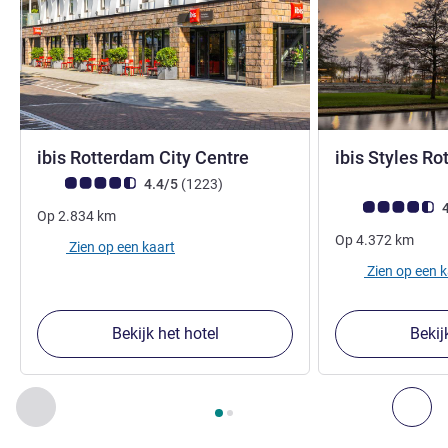
3 sterren
ibis Rotterdam City Centre
ibis Styles R
Avis-klantbeoordeling (ALL beoordeling)
beoordelingen
4.4/5
(1223
)
Avis-klantbeoorde
4
Op
2.834
km
Op
4.372
km
Zien op een kaart
Zien op een 
Bekijk het hotel
Bekij
Pagina
1
van
2
, Onze andere etablissementen in de buurt 1 :,
Vorige - Onze andere etablissementen in de buurt
Vol