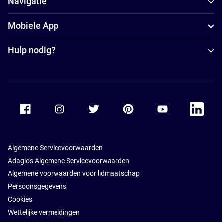
Navigatie
Mobiele App
Hulp nodig?
Accor Facebook
Accor Instagram
Accor Twitter
Accor Pinterest
Accor Youtube
Accor Li
Algemene Servicevoorwaarden
Adagio's Algemene Servicevoorwaarden
Algemene voorwaarden voor lidmaatschap
Persoonsgegevens
Cookies
Wettelijke vermeldingen