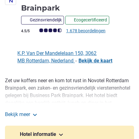
4 sterren
Brainpark
Gezinsvriendelijk
Ecogecertificeerd
Avis-klantbeoordeling (ALL beoordeling)
1.678 beoordelingen
4.5/5
K.P. Van Der Mandelelaan 150, 3062
MB Rotterdam, Nederland
-
Bekijk de kaart
Zet uw koffers neer en kom tot rust in Novotel Rotterdam
Omschrijving
Brainpark, een zaken- en gezinsvriendelijk viersterrenhotel
gelegen bij Business Park Brainpark. Het hotel biedt
dagelijks een heerlijk ontbijt, lunch en diner in het
restaurant en er is een bar voor versnaperingen. Alle
Bekijk meer
kamers zijn uitgerust met een kluis, airconditioning en
Novotel Rotterdam Brainpark
gratis WiFi. Kom vergaderen in een van onze 9
vergaderruimten of trainen in ons gratis fitnesscentrum.
Hotel informatie