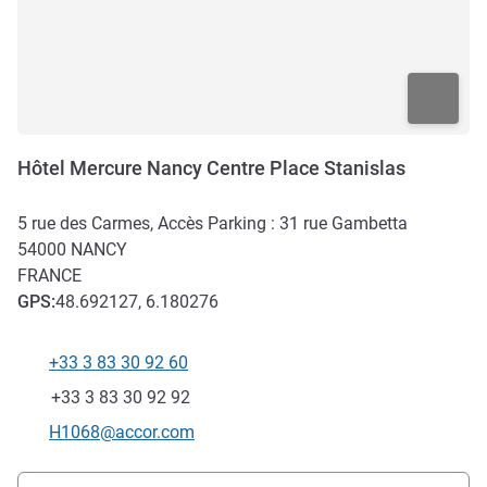
Hôtel Mercure Nancy Centre Place Stanislas
5 rue des Carmes, Accès Parking : 31 rue Gambetta
54000
NANCY
FRANCE
GPS
:
48.692127, 6.180276
+33 3 83 30 92 60
Téléphone
Fax
+33 3 83 30 92 92
Email de contact
H1068@accor.com
Accès et transports