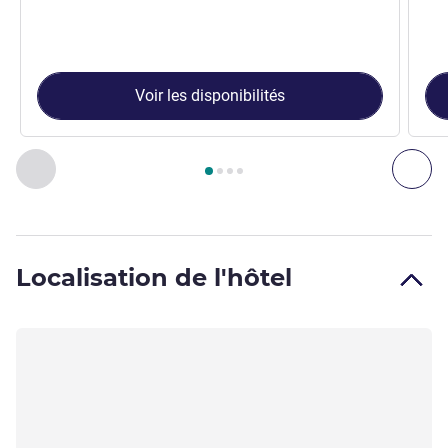
Voir les disponibilités
Page
1
sur
4
, Chambre 1 : Chambre Supérieure - 1 lit double , 
Précédent - Chambre
Sui
Localisation de l'hôtel