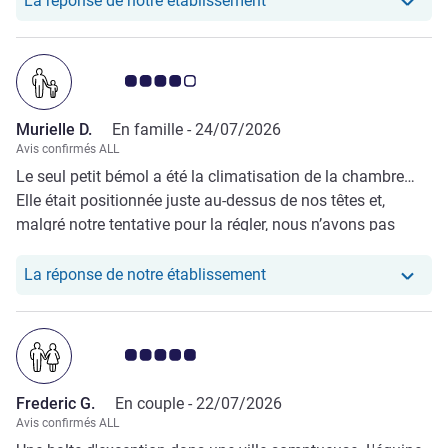
La réponse de notre établissement
Note Avis clients 4.0/5
Murielle D.
En famille -
24/07/2026
Avis confirmés ALL
Le seul petit bémol a été la climatisation de la chambre…
Elle était positionnée juste au-dessus de nos têtes et,
malgré notre tentative pour la régler, nous n’avons pas
réussi à la diminuer. Nous avons contacté l’accueil, mais la
situation n’a malheureusement pas pu être modifiée.
Notre hôtel a repondu au 
La réponse de notre établissement
Résultat : une nuit un peu sportive, avec les coussins
transformés en « casque de protection » contre le courant
d’air ! 😊
Note Avis clients 5.0/5
Frederic G.
En couple -
22/07/2026
Avis confirmés ALL