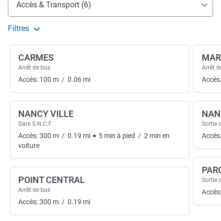
Accès & Transport (6)
Filtres
CARMES
MAR
Arrêt de bus
Arrêt d
Accès:
100
m
/
0.06
mi
Accès
NANCY VILLE
NAN
Gare S.N.C.F.
Sortie 
Accès:
300
m
/
0.19
mi
5
min
à pied
/
2
min
en
Accès
voiture
PAR
POINT CENTRAL
Sortie 
Arrêt de bus
Accès
Accès:
300
m
/
0.19
mi