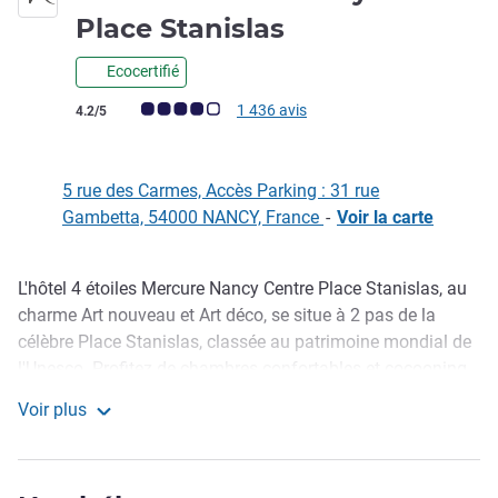
4 étoiles
Place Stanislas
Ecocertifié
Note Avis clients (Note ALL)
1 436 avis
4.2/5
5 rue des Carmes, Accès Parking : 31 rue
Gambetta, 54000 NANCY, France
-
Voir la carte
L'hôtel 4 étoiles Mercure Nancy Centre Place Stanislas, au
Description
charme Art nouveau et Art déco, se situe à 2 pas de la
célèbre Place Stanislas, classée au patrimoine mondial de
l'Unesco. Profitez de chambres confortables et cocooning,
et bénéficiez d'un emplacement idéal pour découvrir la
Voir plus
gastronomie lorraine. Vos rendez-vous professionnels sont
Hôtel Mercure Nancy Centre Place Stanislas
facilités grâce à notre parking privé, sécurisé et aux 2
salles de séminaires, proches du Palais des Congrès Jean