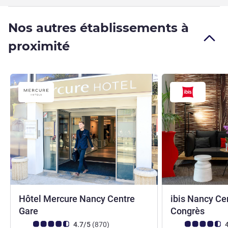
Nos autres établissements à
proximité
Hôtel Mercure Nancy Centre
ibis Nancy Ce
4 étoiles
3 éto
Gare
Congrès
Note Avis clients (Note ALL)
avis
Note Avis clients
4.7/5
(870
)
4