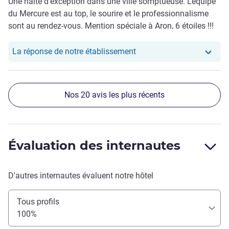
Une halte d'exception dans une ville somptueuse. L'équipe
du Mercure est au top, le sourire et le professionnalisme
sont au rendez-vous. Mention spéciale à Aron, 6 étoiles !!!
Un grand merci à toute l'équipe qui a su répondre à toutes
nos exigences. Nous avons hâte de revenir.
Notre hôtel a repondu au 
La réponse de notre établissement
Nos 20 avis les plus récents
Évaluation des internautes
D'autres internautes évaluent notre hôtel
Tous profils
100%