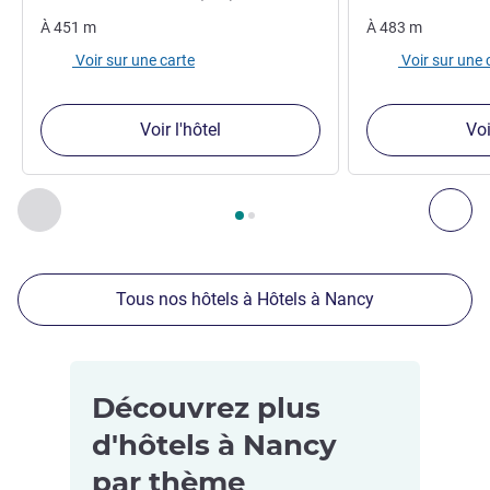
À
451
m
À
483
m
Voir sur une carte
Voir sur une 
Voir l'hôtel
Voi
Page
1
sur
2
, Nos autres établissements à proximité 1 :, Nos 
Précédent - Nos autres établissements à proximité
Sui
Tous nos hôtels à Hôtels à Nancy
Découvrez plus
d'hôtels à Nancy
par thème