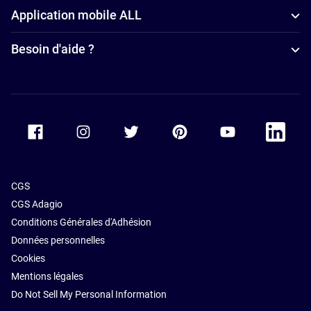
Application mobile ALL
Hôtels pour
les petits
Besoin d'aide ?
budgets à
Nancy
Accor Facebook
Accor Instagram
Accor Twitter
Accor Pinterest
Accor Youtube
Accor Li
CGS
CGS Adagio
Conditions Générales d'Adhésion
Données personnelles
Cookies
Mentions légales
Do Not Sell My Personal Information