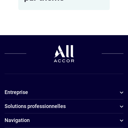
Hôtels avec
piscine à
Nancy
Hôtels
4 étoiles à
Nancy
Hôtels
adaptés aux
Entreprise
familles à
Nancy
Solutions professionnelles
Hôtels avec
parking à
Navigation
Nancy