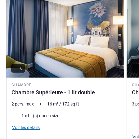
6
CHAMBRE
CH
Chambre Supérieure - 1 lit double
Ch
2 pers. max
16
m²
/
172
sq ft
3 p
Literie
Lite
1 x Lit(s) queen size
Voir les détails
Voi