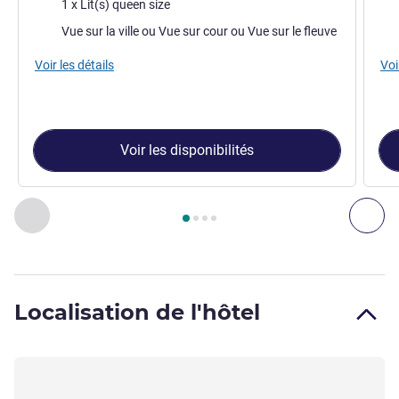
Literie
Lite
1 x Lit(s) queen size
Vues :
Vue
Vue sur la ville ou Vue sur cour ou Vue sur le fleuve
Voir les détails
Voi
Voir les disponibilités
Page
1
sur
4
, Chambre 1 : Chambre Standard avec un lit doubl
Précédent - Chambre
Sui
Localisation de l'hôtel