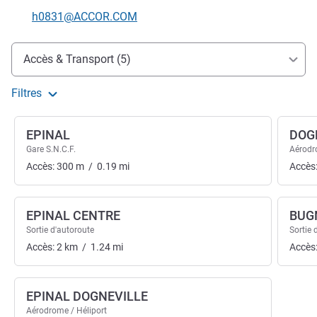
Email de contact
h0831@ACCOR.COM
Accès et transports
Accès & Transport (5)
Filtres
EPINAL
DOG
Gare S.N.C.F.
Aérodr
Accès:
300
m
/
0.19
mi
Accès
EPINAL CENTRE
BUG
Sortie d'autoroute
Sortie 
Accès:
2
km
/
1.24
mi
Accès
EPINAL DOGNEVILLE
Aérodrome / Héliport