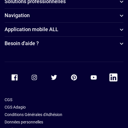
Solutions professionnelles
Navigation
Application mobile ALL
Besoin d'aide ?
Accor Facebook
Accor Instagram
Accor Twitter
Accor Pinterest
Accor Youtube
Accor Li
CGS
CGS Adagio
Conditions Générales d'Adhésion
Données personnelles