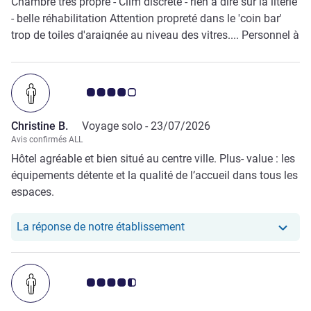
Chambre très propre - Clim discrète - rien à dire sur la literie
- belle réhabilitation Attention propreté dans le 'coin bar'
trop de toiles d'araignée au niveau des vitres.... Personnel à
l'accueil très agréable
Note Avis clients 4.0/5
Christine B.
Voyage solo -
23/07/2026
Avis confirmés ALL
Hôtel agréable et bien situé au centre ville. Plus- value : les
équipements détente et la qualité de l’accueil dans tous les
espaces.
Notre hôtel a repondu au 
La réponse de notre établissement
Note Avis clients 4.5/5