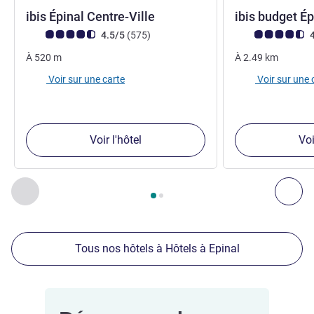
3 étoiles
ibis Épinal Centre-Ville
ibis budget É
Note Avis clients (Note ALL)
avis
Note Avis clients
4.5/5
(575
)
4
À
520
m
À
2.49
km
Voir sur une carte
Voir sur une 
Voir l'hôtel
Voi
Page
1
sur
2
, Nos autres établissements à proximité 1 :, Nos 
Précédent - Nos autres établissements à proximité
Sui
Tous nos hôtels à Hôtels à Epinal