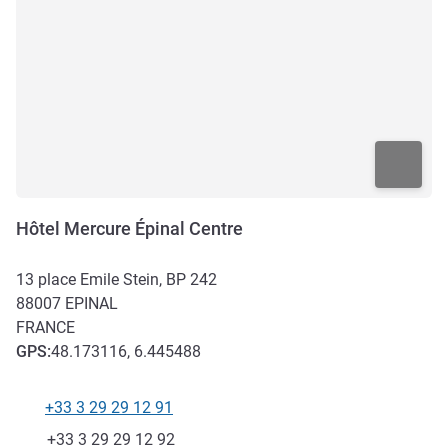
Hôtel Mercure Épinal Centre
13 place Emile Stein, BP 242
88007
EPINAL
FRANCE
GPS
:
48.173116, 6.445488
+33 3 29 29 12 91
Téléphone
Fax
+33 3 29 29 12 92