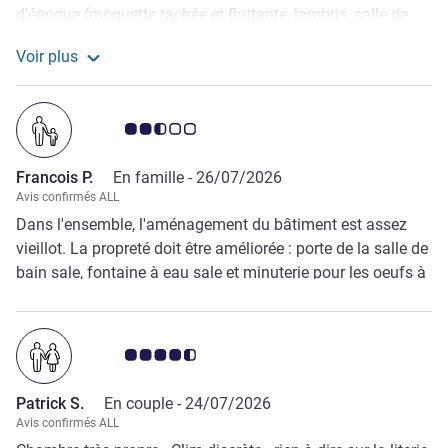
d'époque (moquette tachée et flottante, lambris, salle de
bain...) en dehors de la tv flambant neuve mais non
Voir plus
fonctionnelle, car associée à la mauvaise télécommande
Voir plus de commentaires de Anne-cecile R.
pour laquelle l'accueil 'n'avait aucune solution'. Pas de
rideaux occultants donc plein soleil dans la chambre dès
Note Avis clients 2.5/5
7h, ... Une expérience qu'on n'a pas tellement envie de
retenter.
Francois P.
En famille -
26/07/2026
Avis confirmés ALL
Dans l'ensemble, l'aménagement du bâtiment est assez
vieillot. La propreté doit être améliorée : porte de la salle de
bain sale, fontaine à eau sale et minuterie pour les oeufs à
la coque ... sale ! L'espace piscine est surchauffé.
L'ascenseur est excessivement lent ; heureusement les
escaliers sont facilement accessibles. Par contre la
Note Avis clients 4.5/5
chambre est joliment rénovée et la climatisation très
appréciée.
Patrick S.
En couple -
24/07/2026
Avis confirmés ALL