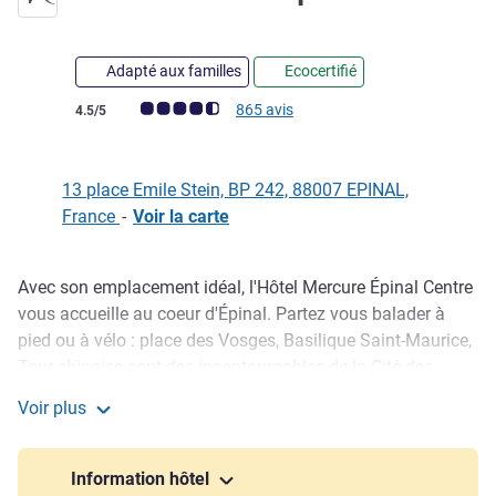
Adapté aux familles
Ecocertifié
Note Avis clients (Note ALL)
865 avis
4.5/5
13 place Emile Stein, BP 242, 88007 EPINAL,
France
-
Voir la carte
Avec son emplacement idéal, l'Hôtel Mercure Épinal Centre
Description
vous accueille au coeur d'Épinal. Partez vous balader à
pied ou à vélo : place des Vosges, Basilique Saint-Maurice,
Tour chinoise sont des incontournables de la Cité des
Images.
Voir plus
En rentrant profitez de notre espace bien-être et d'un soin
Hôtel Mercure Épinal Centre
dans notre cabine esthétique.
Prolongez le plaisir avec une bière locale ou un repas
Information hôtel