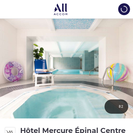
Load
82
4 
Hôtel Mercure Épinal Centre