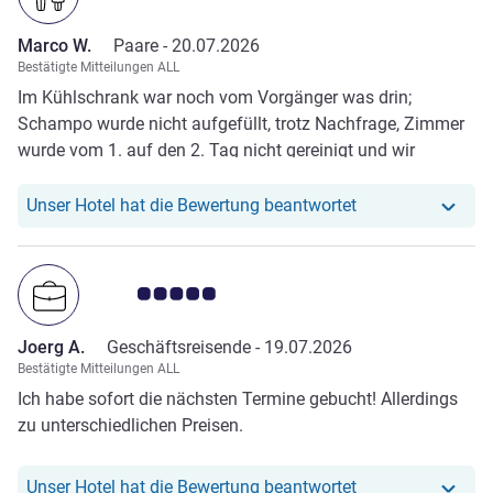
Marco W.
Paare -
20.07.2026
Bestätigte Mitteilungen ALL
Im Kühlschrank war noch vom Vorgänger was drin;
Schampo wurde nicht aufgefüllt, trotz Nachfrage, Zimmer
wurde vom 1. auf den 2. Tag nicht gereinigt und wir
bekamen keine neuen Handtücher; Anordnung WC sehr
bescheiden.
Unser Hotel hat r
Unser Hotel hat die Bewertung beantwortet
Note Kundenmeinungen 5.0/5
Joerg A.
Geschäftsreisende -
19.07.2026
Bestätigte Mitteilungen ALL
Ich habe sofort die nächsten Termine gebucht! Allerdings
zu unterschiedlichen Preisen.
Unser Hotel hat r
Unser Hotel hat die Bewertung beantwortet