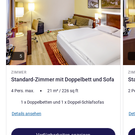
5
ZIMMER
ZI
Standard-Zimmer mit Doppelbett und Sofa
St
4 Pers. max.
21
m²
/
226
sq ft
2 P
Bettwäsche
Bet
1 x Doppelbetten und 1 x Doppel-Schlafsofas
Details ansehen
Det