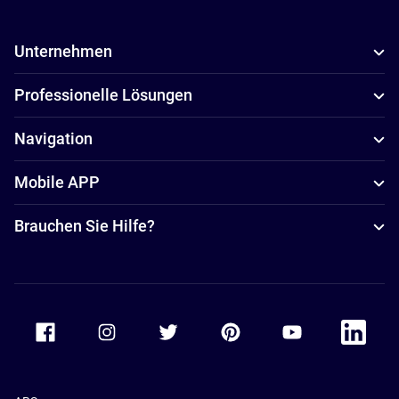
Unternehmen
Professionelle Lösungen
Navigation
Mobile APP
Brauchen Sie Hilfe?
Accor Facebook
Accor Instagram
Accor Twitter
Accor Pinterest
Accor Youtube
Accor Li