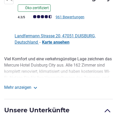
Öko-zertifiziert
Note Kundenmeinungen (Bewertung ALL)
961 Bewertungen
4.3/5
Landfermann Strasse 20, 47051 DUISBURG,
Deutschland
-
Karte ansehen
Viel Komfort und eine verkehrsgünstige Lage zeichnen das
Beschreibung
Mercure Hotel Duisburg City aus. Alle 162 Zimmer sind
komplett renoviert, klimatisiert und haben kostenloses Wi-
Fi. Nutzen Sie für Ihre Veranstaltungen den Tagungs- und
Veranstaltungsbereich. Es bestehen 6 Räume für bis zu
Mehr anzeigen
240 Personen zur Verfügung. Unser Hotel ist nur 300 m
Mercure Hotel Duisburg City
vom Hauptbahnhof entfernt, bis zum Flughafen
Düsseldorf sind es 25 km. Per Auto reisen Sie über die A3,
Unsere Unterkünfte
A40 oder A59 an. Ihr Auto parkt in der angrenzenden
Tiefgarage