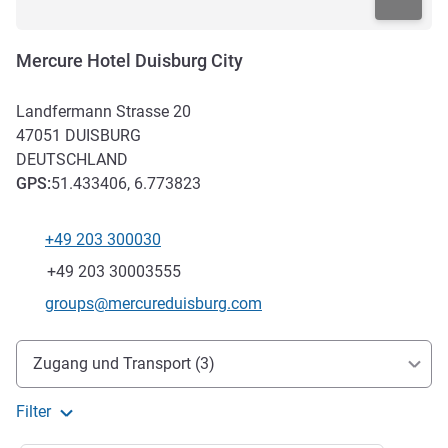
Mercure Hotel Duisburg City
Landfermann Strasse 20
47051
DUISBURG
DEUTSCHLAND
GPS
:
51.433406, 6.773823
+49 203 300030
Tel
Fax
+49 203 30003555
Kontakt-E-Mail
groups@mercureduisburg.com
Erreichbarkeit und Anbindung
Zugang und Transport (3)
Filter