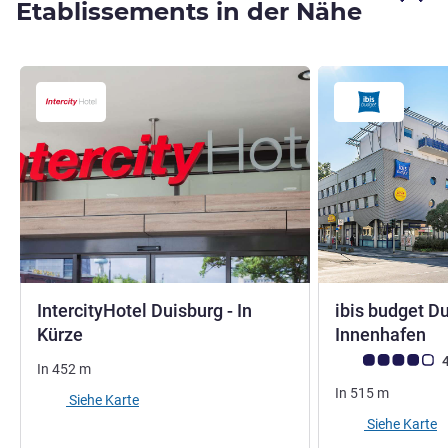
Etablissements in der Nähe
IntercityHotel Duisburg - In
ibis budget D
4 Sterne
1 
Kürze
Innenhafen
Note Kundenmein
4
In
452
m
In
515
m
Siehe Karte
Siehe Karte