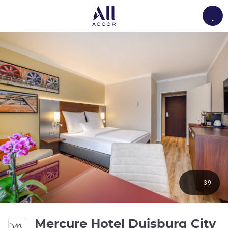
Load
39
Mercure Hotel Duisburg City