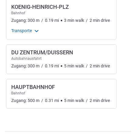
KOENIG-HEINRICH-PLZ
Bahnhof
Zugang:
300
m
/
0.19
mi
3
min
walk
/
2
min
drive
Transporte
DU ZENTRUM/DUISSERN
Autobahnausfahrt
Zugang:
300
m
/
0.19
mi
5
min
walk
/
2
min
drive
HAUPTBAHNHOF
Bahnhof
Zugang:
500
m
/
0.31
mi
5
min
walk
/
2
min
drive