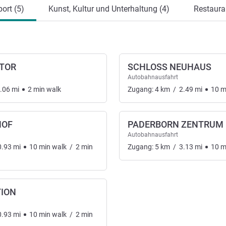
ort (5)
Kunst, Kultur und Unterhaltung (4)
Restaura
TOR
SCHLOSS NEUHAUS
Autobahnausfahrt
.06
mi
2
min
walk
Zugang:
4
km
/
2.49
mi
10
m
HOF
PADERBORN ZENTRUM
Autobahnausfahrt
0.93
mi
10
min
walk
/
2
min
Zugang:
5
km
/
3.13
mi
10
m
ION
0.93
mi
10
min
walk
/
2
min