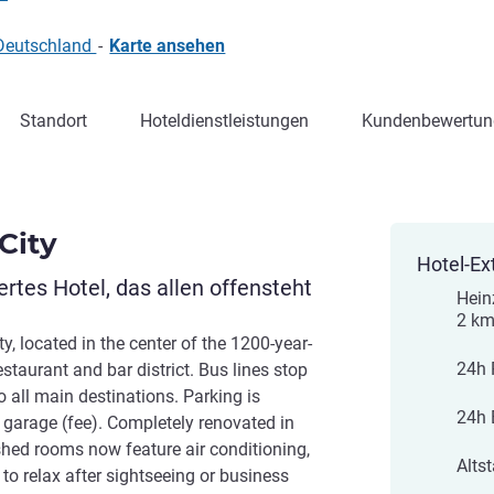
Deutschland
-
Karte ansehen
Standort
Hoteldienstleistungen
Kundenbewertun
City
Hotel-Ex
rtes Hotel, das allen offensteht
Hein
2 k
, located in the center of the 1200-year-
24h 
estaurant and bar district. Bus lines stop
o all main destinations. Parking is
24h 
r garage (fee). Completely renovated in
ished rooms now feature air conditioning,
Alts
 to relax after sightseeing or business