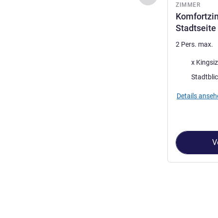
ZIMMER
Komfortzim
Stadtseite
2 Pers. max.
Bettwäsche
x Kingsi
Aussicht:
Stadtbli
Details anseh
V
Seite
1
von
2
, Z