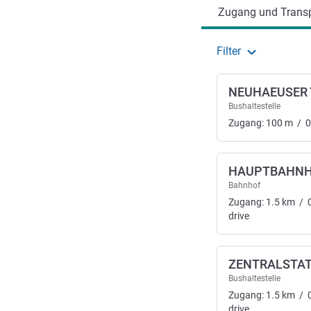
Zugang und Transp
Filter
NEUHAEUSER 
Bushaltestelle
Zugang:
100
m
/
0
HAUPTBAHN
Bahnhof
Zugang:
1.5
km
/
drive
ZENTRALSTAT
Bushaltestelle
Zugang:
1.5
km
/
drive