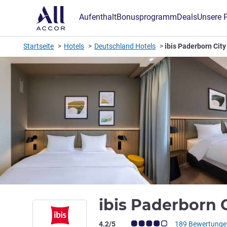
Aufenthalt
Bonusprogramm
Deals
Unsere 
Startseite
Hotels
Deutschland Hotels
ibis Paderborn City
ibis Paderborn 
Note Kundenmeinungen (Bewertung AL
4.2/5
189 Bewertunge