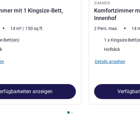
ZIMMER
mer mit 1 Kingsize-Bett,
Komfortzimmer mit
Innenhof
14
m²
/
150
sq ft
2 Pers. max.
14
Bettwäsche
ze-Bett(en)
1 x Kingsize-Bett(
Aussicht:
ck
Hofblick
en
Details ansehen
erfügbarkeiten anzeigen
Verfügbar
immer 1 : Komfortzimmer mit 1 Kingsize-Bett, Stadtseite , Zimm