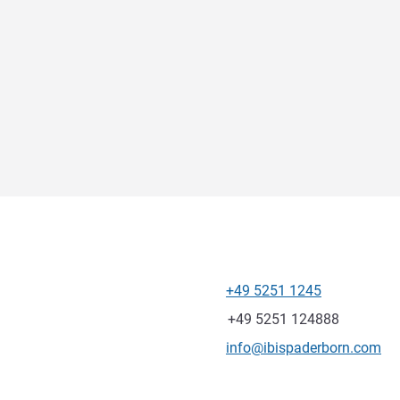
+49 5251 1245
Tel
Fax
+49 5251 124888
Kontakt-E-Mail
info@ibispaderborn.com
ung