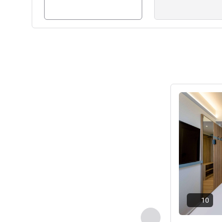
Details anseh
10
Zurück - Zimmer