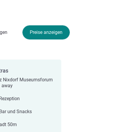
gen
Preise anzeigen
tras
z Nixdorf Museumsforum
m away
Rezeption
Bar und Snacks
tadt 50m