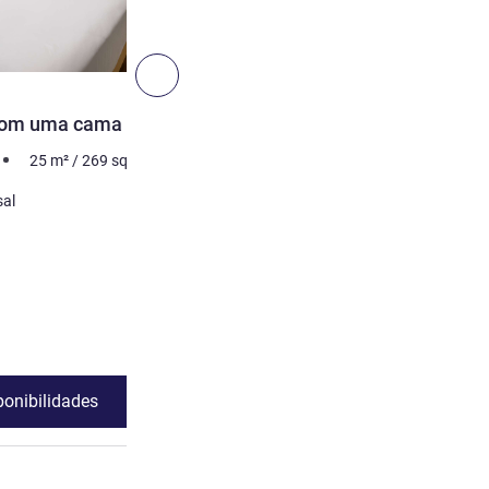
5
Próximo - Apartamento
APARTAMENTO
com uma cama de casal
Quarto Standard com 2 c
solteiro
25
m²
/
269
sq ft
2 pessoa, no máximo
25
m
sal
Roupa de cama
2 x Cama(s) de solteiro
:
Os extras do alojamento:
Varanda
Ver detalhes
ponibilidades
Ver disponibili
sofá cama , Apartamento 2 : Quarto Standard com uma cama de