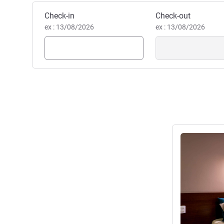
recebe-los.
Reservar este hotel
Check-in
Ana Carolina Borzani, Gerênc
Check-out
ex : 13/08/2026
ex : 13/08/2026
Ver detalhes