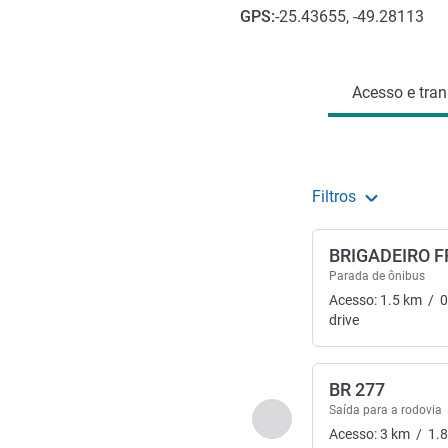
GPS
:
-25.43655, -49.28113
Acesso e transporte
Acesso e tran
Filtros
BRIGADEIRO 
Parada de ônibus
Acesso:
1.5
km
/
0
drive
BR 277
Saída para a rodovia
Anterior - Acesso e tran
Acesso:
3
km
/
1.