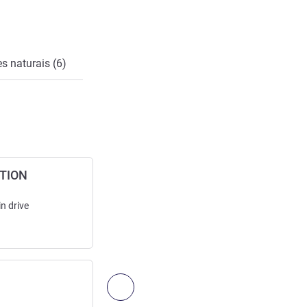
s naturais (6)
ATION
BR 101
Saída para a rodovia
in
drive
Acesso:
40
km
/
24.86
mi
40
min
drive
Transporte
Próximo - Acesso e transporte