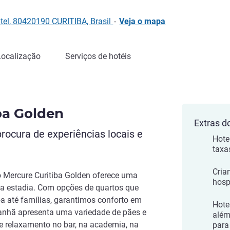
el, 80420190 CURITIBA, Brasil
-
Veja o mapa
Localização
Serviços de hotéis
ba Golden
Extras d
procura de experiências locais e
Hote
taxa
Cria
 o Mercure Curitiba Golden oferece uma
hosp
ua estadia. Com opções de quartos que
até famílias, garantimos conforto em
Hote
anhã apresenta uma variedade de pães e
além
e relaxamento no bar, na academia, na
para