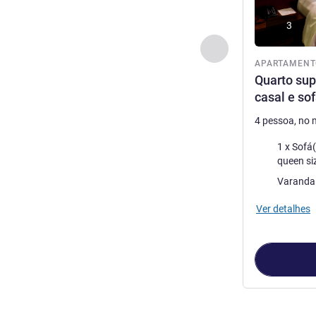
3
Anterior - Apartam
APARTAMENT
Quarto su
casal e so
4 pessoa, no
Roupa de ca
1 x Sofá(s)-
queen si
Os extras do 
Varanda
Ver detalhes
Página
1
de
4
, 