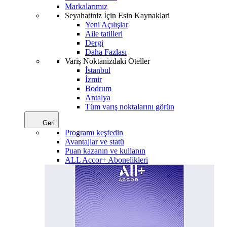
Markalarımız
Seyahatiniz İçin Esin Kaynaklari
Yeni Açılışlar
Aile tatilleri
Dergi
Daha Fazlası
Variş Noktanizdaki Oteller
İstanbul
İzmir
Bodrum
Antalya
Tüm varış noktalarını görün
Geri
Programı keşfedin
Avantajlar ve statü
Puan kazanın ve kullanın
ALL Accor+ Abonelikleri