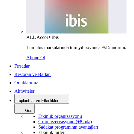
ALL Accor+ ibis
Tüm ibis markalarında tüm yıl boyunca %15 indirim.
Abone Ol
Fırsatlar
Restoran ve Barlar
Ortaklarımız
Aktiviteler
Toplantılar ve Etkinlikler
Geri
Etkinlik organizasyonu
Grup rezervasyonu (+8 oda)
Sadakat programının avantajları
Etkinlik türleri