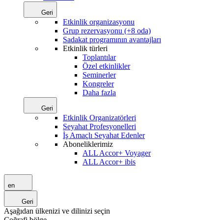
Geri
Etkinlik organizasyonu
Grup rezervasyonu (+8 oda)
Sadakat programının avantajları
Etkinlik türleri
Toplantılar
Özel etkinlikler
Seminerler
Kongreler
Daha fazla
Geri
Etkinlik Organizatörleri
Seyahat Profesyonelleri
İş Amaçlı Seyahat Edenler
Aboneliklerimiz
ALL Accor+ Voyager
ALL Accor+ ibis
en
Geri
Aşağıdan ülkenizi ve dilinizi seçin
Coğrafi bölge