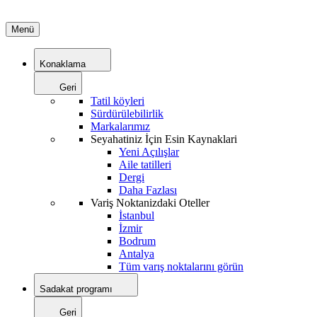
Menü
Konaklama
Geri
Tatil köyleri
Sürdürülebilirlik
Markalarımız
Seyahatiniz İçin Esin Kaynaklari
Yeni Açılışlar
Aile tatilleri
Dergi
Daha Fazlası
Variş Noktanizdaki Oteller
İstanbul
İzmir
Bodrum
Antalya
Tüm varış noktalarını görün
Sadakat programı
Geri