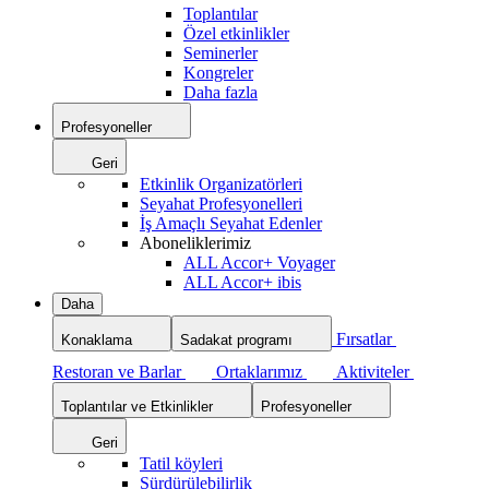
Toplantılar
Özel etkinlikler
Seminerler
Kongreler
Daha fazla
Profesyoneller
Geri
Etkinlik Organizatörleri
Seyahat Profesyonelleri
İş Amaçlı Seyahat Edenler
Aboneliklerimiz
ALL Accor+ Voyager
ALL Accor+ ibis
Daha
Fırsatlar
Konaklama
Sadakat programı
Restoran ve Barlar
Ortaklarımız
Aktiviteler
Toplantılar ve Etkinlikler
Profesyoneller
Geri
Tatil köyleri
Sürdürülebilirlik