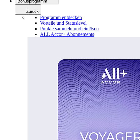
Bonusprogramm
Zurück
Programm entdecken
Vorteile und Statuslevel
Punkte sammeln und einlösen
ALL Accor+ Abonnements