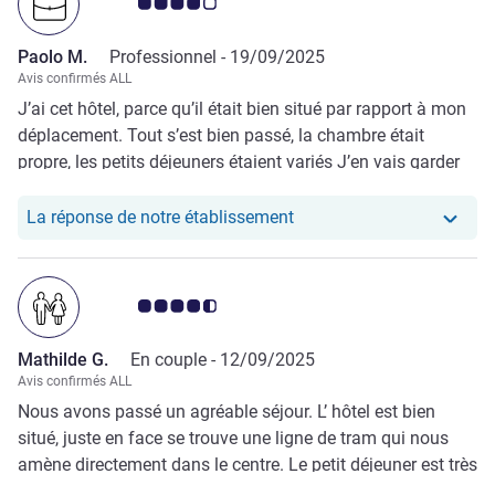
Note Avis clients 4.0/5
Paolo M.
Professionnel -
19/09/2025
Avis confirmés ALL
J’ai cet hôtel, parce qu’il était bien situé par rapport à mon
déplacement. Tout s’est bien passé, la chambre était
propre, les petits déjeuners étaient variés J’en vais garder
un bon souvenir
Notre hôtel a repondu au
La réponse de notre établissement
Note Avis clients 4.5/5
Mathilde G.
En couple -
12/09/2025
Avis confirmés ALL
Nous avons passé un agréable séjour. L’ hôtel est bien
situé, juste en face se trouve une ligne de tram qui nous
amène directement dans le centre. Le petit déjeuner est très
bon et les chambres très confortables. Le personnel est