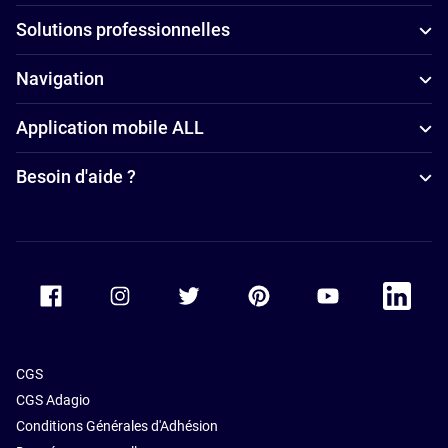
familles à
Solutions professionnelles
Vienna
Hôtels
Navigation
4 étoiles à
Application mobile ALL
Vienna
Hôtels de
Besoin d'aide ?
luxe à Vienna
Accor Facebook
Accor Instagram
Accor Twitter
Accor Pinterest
Accor Youtube
Accor Li
CGS
CGS Adagio
Conditions Générales d'Adhésion