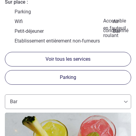
Sur place
Parking
Accessible
Wifi
Air
en fauteuil
conditionné
Petit-déjeuner
Bar
roulant
Etablissement entièrement non-fumeurs
Voir tous les services
Parking
Bar
Voir les détails