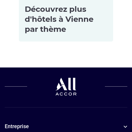
Découvrez plus
d'hôtels à Vienne
par thème
Hôtels pour
Hôtels avec
les petits
parking à
budgets à
Vienna
Vienna
Hôtels
d’affaires à
Vienna
Hôtels
Entreprise
adaptés aux