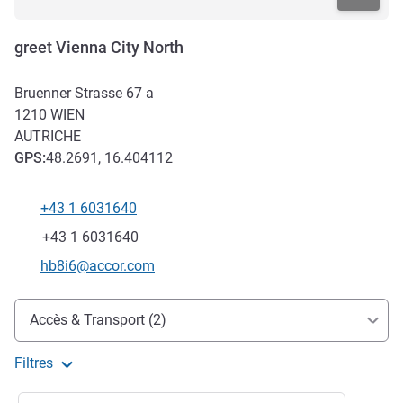
greet Vienna City North
Bruenner Strasse 67 a
1210
WIEN
AUTRICHE
GPS
:
48.2691, 16.404112
+43 1 6031640
Téléphone
Fax
+43 1 6031640
Email de contact
hb8i6@accor.com
Accès et transports
Accès & Transport (2)
Filtres