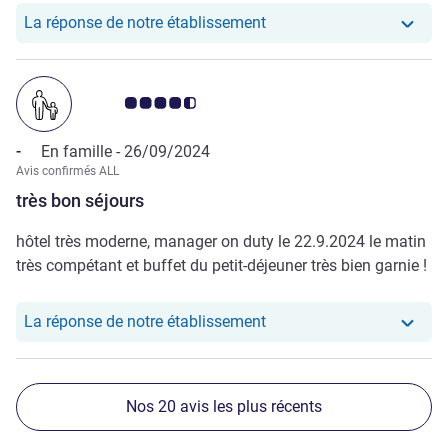
aussi très agréable !
Notre hôtel a repondu au
La réponse de notre établissement
Note Avis clients 4.5/5
-
En famille -
26/09/2024
Avis confirmés ALL
très bon séjours
hôtel très moderne, manager on duty le 22.9.2024 le matin
très compétant et buffet du petit-déjeuner très bien garnie !
Notre hôtel a repondu au 
La réponse de notre établissement
Nos 20 avis les plus récents