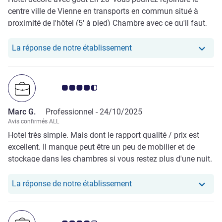
centre ville de Vienne en transports en commun situé à
proximité de l'hôtel (5' à pied) Chambre avec ce qu'il faut,
mais attention il n'y pas beaucoup de rangement pour les
affaires si vous restez plusieurs nuits Literie de bonne
Notre hôtel a repondu au 
La réponse de notre établissement
qualité Très bonne connexion Wifi
Note Avis clients 4.5/5
Marc G.
Professionnel -
24/10/2025
Avis confirmés ALL
Hotel très simple. Mais dont le rapport qualité / prix est
excellent. Il manque peut être un peu de mobilier et de
stockage dans les chambres si vous restez plus d'une nuit.
Et si vous souhaiter travailler quelques heures. Le réglage
des grooms des portes est trés mauvais. Les portes ne se
Notre hôtel a repondu au
La réponse de notre établissement
ferment pas, elles claquent, faisant vibrer des 6h30 tous
les murs de l’hôtel...