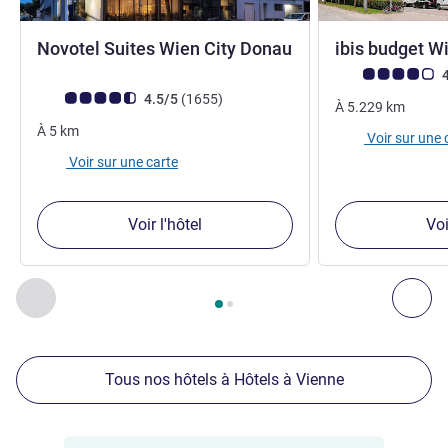
Novotel Suites Wien City Donau
ibis budget 
4 étoiles
Note Avis clients
4
Note Avis clients (Note ALL)
avis
4.5/5
(1655
)
À
5.229
km
À
5
km
Voir sur une 
Voir sur une carte
Voir l'hôtel
Voi
Page
1
sur
2
, Nos autres établissements à proximité 1 :, Nos 
Précédent - Nos autres établissements à proximité
Sui
Tous nos hôtels à Hôtels à Vienne