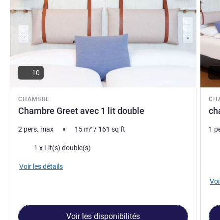
TAUCHNITZ Andre, Direction de l'hôtel
10
CHAMBRE
CH
Chambre Greet avec 1 lit double
ch
2 pers. max
15
m²
/
161
sq ft
1 p
Literie
Lite
1 x Lit(s) double(s)
Voir les détails
Voi
Voir les disponibilités